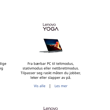
dige
Fra bærbar PC til teltmodus,
eg
stativmodus eller nettbrettmodus.
Tilpasser seg raskt måten du jobber,
leker eller slapper av på.
|
Vis alle
Les mer