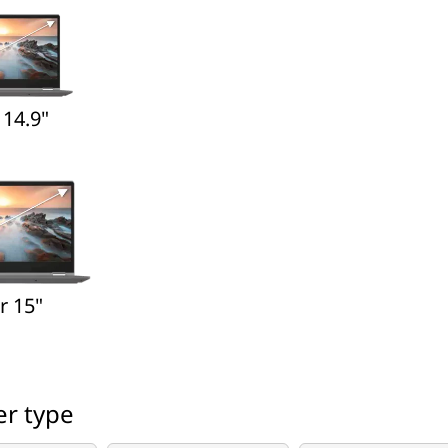
 14.9"
r 15"
er type