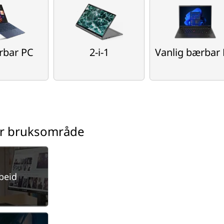
rbar PC
2-i-1
Vanlig bærbar
er bruksområde
beid