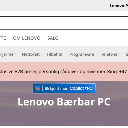
Lenovo P
TTE
OM LENOVO
SALG
Skjermer
Nettbrett
Tilbehør
Programvare
Telefoner
S
lusive B2B-priser, personlig rådgiver og mye mer. Ring: +47
Currently displaying item 2 of
Lenovo Bærbar PC