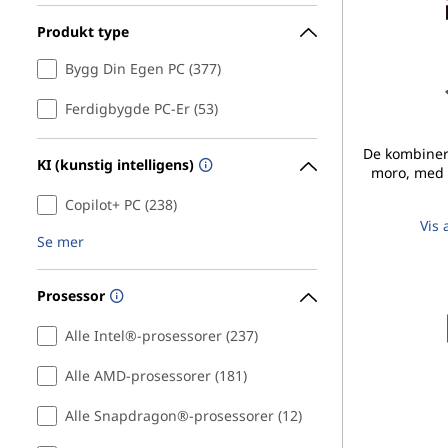
i
Produkt type
n
Bygg Din Egen PC (377)
1
Ferdigbygde PC-Er (53)
s
De kombinere
KI (kunstig intelligens)
moro, med 
,
Copilot+ PC (238)
Vis 
&
Se mer
M
Prosessor
o
Alle Intel®-prosessorer (237)
r
Alle AMD-prosessorer (181)
e
Alle Snapdragon®-prosessorer (12)