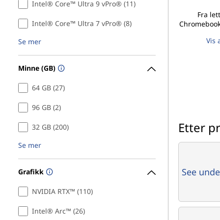
Intel® Core™ Ultra 9 vPro® (11)
Fra let
Intel® Core™ Ultra 7 vPro® (8)
Chromebooks 
Vis 
Se mer
Minne (GB)
64 GB (27)
96 GB (2)
Etter pr
32 GB (200)
Se mer
See unde
Grafikk
NVIDIA RTX™ (110)
Intel® Arc™ (26)