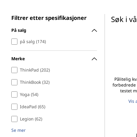
o
d
p
Filtrer etter spesifikasjoner
Søk i v
L
På salg
a
på salg (174)
p
Merke
t
ThinkPad (202)
o
Pålitelig k
ThinkBook (32)
forbedrede 
p
testet m
Yoga (54)
Vis 
s
IdeaPad (65)
,
Legion (62)
2
Se mer