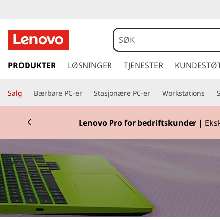
L
a
p
g
å
PRODUKTER
LØSNINGER
TJENESTER
KUNDESTØ
t
t
i
o
Salg
Bærbare PC-er
Stasjonære PC-er
Workstations
l
h
p
o
Lenovo Pro for bedriftskunder
| Eksk
v
s
e
d
|
i
n
S
n
h
h
o
l