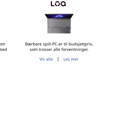
som
Bærbare spill-PC-er til budsjettpris,
 med
som trosser alle forventninger.
|
Vis alle
Les mer