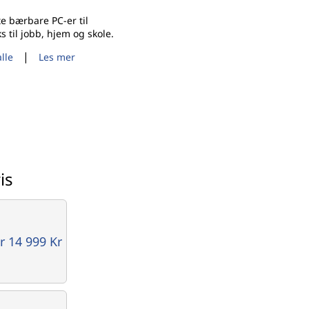
te bærbare PC-er til
til jobb, hjem og skole.
|
alle
Les mer
is
r 14 999 Kr