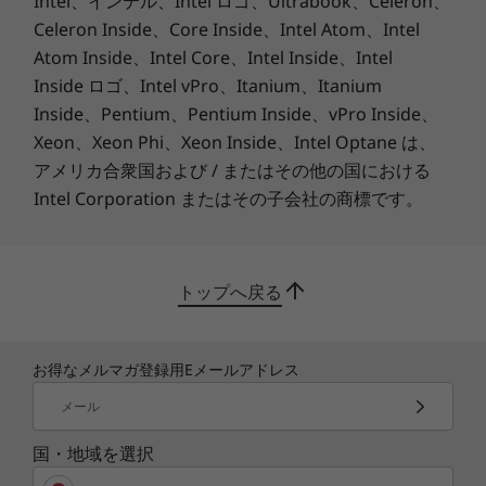
Intel、インテル、Intel ロゴ、Ultrabook、Celeron、
変化、信号やディスプレイ部の開閉耐久性など、
Celeron Inside、Core Inside、Intel Atom、Intel
実際の使用状況に即したテストを実施しライフサ
Atom Inside、Intel Core、Intel Inside、Intel
イクルを通じて過酷な作業環境でもお使いいただ
Inside ロゴ、Intel vPro、Itanium、Itanium
ける高い品質をお届けします。
Inside、Pentium、Pentium Inside、vPro Inside、
Xeon、Xeon Phi、Xeon Inside、Intel Optane は、
スタイリッシュなデザイ
アメリカ合衆国および / またはその他の国における
ン
Intel Corporation またはその子会社の商標です。
美しいメタリック仕上げのスタイリッシュなデザ
インを採用。本体カラーはクラシックなブラッ
トップへ戻る
ク、または洗練されたシルバーから選択可能で
す。
お得なメルマガ登録用Eメールアドレス
快適なWeb会議の環境を
メール
提供
国・地域を選択
HD 720p カメラの鮮明な画像、デジタルマイク