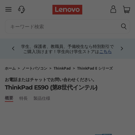
T
メインコンテンツにスキップする
h
i
Currently displaying item 4 of 5
n
学生、保護者、教職員、予備校生なら特別割引で
ご購入頂けます！学生向け学生ストアは
こちら
k
P
ホーム
>
ノートパソコン
>
ThinkPad
>
ThinkPad E シリーズ
お電話またはチャットでお問い合わせください。
a
ThinkPad E590 (第8世代インテル)
d
概要
特長
製品仕様
E
5