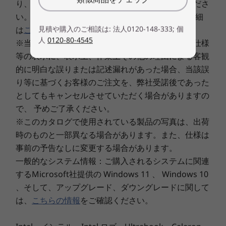
り、遅延する場合がありますことを予めご了承くださ
い。 「出荷予定日」と「ご決済日」に関しての詳細
見積や購入のご相談は: 法人0120-148-333; 個
は
こちら
。
人
0120-80-4545
※当サイトに記載された製品・サービスの価格、仕様
等の表示に、表示上、作業上その他の理由による客観
的に明白な誤りまたは記述漏れがあった場合、当該誤
堅牢なセキュリティー
り等に基づくお客様のご注文を、弊社受諾後であった
指紋センサーを選択すると、指のタッチですばや
としてもキャンセルさせていただく場合がありますの
くログインすることができます。また、TCG V2.0
で、 予めご了承ください。
準拠のセキュリティーチップ（TPM）を内蔵。ビ
※このカタログで使用されている製品の写真は、出荷
ジネスに堅牢なセキュリティーを提供します。
時のものと一部異なる場合があります。また、仕様は
事前の予告なしに変更する場合があります。
一般的なシステム情報：ご購入されるシステムに関連
信頼性と高品質を確保す
するMicrosoft社提供の Windows 11 、 Windows 10
る厳しい品質テスト
、そして、アップグレード、ダウングレードに関して
は、
こちらの情報
をご確認ください。
さまざまな過酷な利用環境に耐えられるよう厳し
い品質テストを実施。落下テストや気温・気圧の