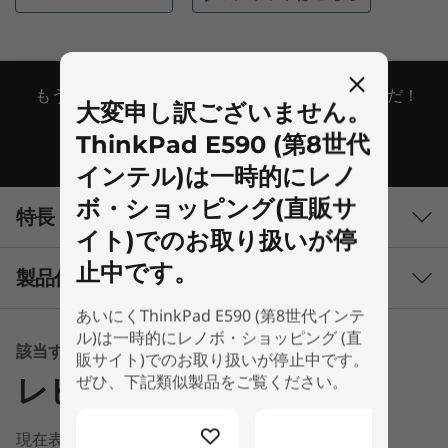
もう迷わない！あなたにピッタリなモデルはこれだ！
大変申し訳ございません。
ThinkPad E590 (第8世代
シリーズ一覧へ
インテル)は一時的にレノ
ボ・ショッピング(直販サ
特長
イト)でのお取り扱いが停
止中です。
製品仕様
あいにくThinkPad E590 (第8世代インテ
ル)は一時的にレノボ・ショッピング (直
パフォーマンス
該当する情報はありません
販サイト)でのお取り扱いが停止中です。
ぜひ、下記類似製品をご覧ください。
レビュー
プロセッサー
®
第8世代インテル
Core™ プロセッサー
現在表示できる情報はありません