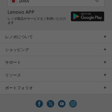
JAPAN
ロフォンとインテル® ハイデフィニション・オー
Lenovo APP
ディオ (Dolby Audio™ Premium機能付き)のクリ
アなオーディオ機能により、快適なWeb会議の環
レノボ製品やサービスをご利用いただけ
ます
境を提供します。
レノボについて
長時間バッテリー駆動、
急速充電
ショッピング
最大約14.3時間*1の長時間バッテリー駆動可能な
サポート
ので、どこでも快適に使えます。また、バッテリ
ーが消耗しても、急速充電*2の機能により約1時
リソース
間で80％のバッテリー充電が可能です。
ポートフォリオ
*1：JEITAバッテリー動作時間測定法 (Ver2.0)に準拠して測定。バ
ッテリ駆動時間は構成、利用状況により、異なります。詳しくは
製品仕様をご覧ください。
*2：急速充電機能は65W ACアダプター利用時に可能です。