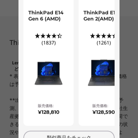
初期導入OS
ThinkPad E14
ThinkPad E16
Windows 10 Pro
Gen 6 (AMD)
Gen 2(AMD)
その他のエディション選択可能
パワフルなパフォーマンス
メモリー
ThinkPad E590 (第8世代インテル)
(1837)
(1261)
第8世代インテル® Core™ プロセッサー搭載。高
最大 32GB
速に起動が可能なインテル® Optane™ メモリー
やAMD Radeon™ グラフィクスを選択可能。パワ
Lenovo.comに掲載されている価格、条件、保守な
設計
フルなパフォーマンスでビジネスの生産性に貢献
ど、重要なお知らせは、こちらでご確認ください
します。また、USB3.1 Gen1 Type-C (Video-out
* 表示価格には消費税が含まれております。また価格
ディスプレイ
機能付き)、USB 3.1 Gen1(Powered USB)、
は予告なく変更されることがございます。
HDMIなどの豊富なポートを備えているので、さ
最大 15.6型 FHD IPS 液晶 (1920 x 1080)、光沢なし
まざまなデバイスを接続することが可能です。
**出荷予定日は、その時点での在庫・生産状況の予
販売価格:
販売価格:
その他
測、ならびに最短のご決済日起算にもとづく、弊社生
¥128,810
¥128,590
産拠点からの出荷予定日程であり、この日程で出荷で
ブランド
きることをお約束するものではありません。注文の状
thinkpad
況や使用部材の供給状況、製造工程上の都合等によ
類似商品をチェック