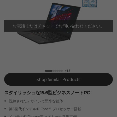
9
0
(
お電話またはチャットでお問い合わせください。
第
8
世
ThinkPad E590 (第8世代インテル)
代
+13
イ
Shop Similar Products
ン
スタイリッシュな15.6型ビジネスノートPC
洗練されたデザインで堅牢な筐体
テ
第8世代インテル® Core™ プロセッサー搭載
インテル® Optane™ メモリーを選択可能