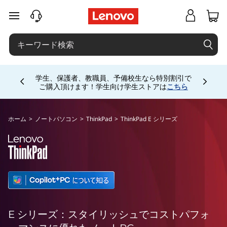
E
メインコンテンツにスキップする
シ
リ
Currently displaying item 5 of 5
ー
お電話購入相談窓口 ☎ 法人:0120-148-333 法人
専用ストア会員登録 (無料) 詳細は
こちら
専用会
場は
こちら
ズ
ホーム
>
ノートパソコン
>
ThinkPad
>
ThinkPad E シリーズ
E シリーズ：スタイリッシュでコストパフォ