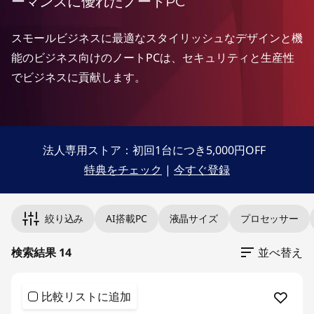
ーマンスに優れたノートPC
スモールビジネスに最適なスタイリッシュなデザインと機
能のビジネス向けのノートPCは、セキュリティと生産性
でビジネスに貢献します。
法人専用ストア：初回1台につき5,000円OFF​
特典をチェック
|
今すぐ登録
Original Price 128590.00 undefined Discounted Price 1285
Original Price 128810.00 undefined Discounted Price 1288
Original Price 142285.00 undefined Discounted Price 1422
Original Price 150150.00 undefined Discounted Price 1501
Original Price 151052.00 undefined Discounted Price 1510
Original Price 159500.00 undefined Discounted Price 1595
Original Price 166100.00 undefined Discounted Price 1661
Original Price 176550.00 undefined Discounted Price 1765
Original Price 179388.00 undefined Discounted Price 1793
Original Price 180950.00 undefined Discounted Price 1809
Original Price 180950.00 undefined Discounted Price 1809
Original Price 193930.00 undefined Discounted Price 1939
Original Price 194920.00 undefined Discounted Price 1949
Original Price 247500.00 undefined Discounted Price 2475
絞り込み
AI搭載PC
液晶サイズ
プロセッサー
検索結果 14
並べ替え
比較リストに追加