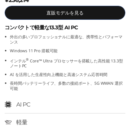
I
直販モデルを見る
n
コンパクトで軽量な13.3型 AI PC
t
外出の多いプロフェッショナルに最適な、携帯性とパフォーマ
ンス
e
Windows 11 Pro 搭載可能
l
®
インテル
Core™ Ultra プロセッサーを搭載した高性能 13.3型
ノートPC
)
AI を活用した生産性向上機能と高速システム応答時間
長時間バッテリーライフ、多数の接続ポート、5G WWAN 選択
可能
AI PC
軽量