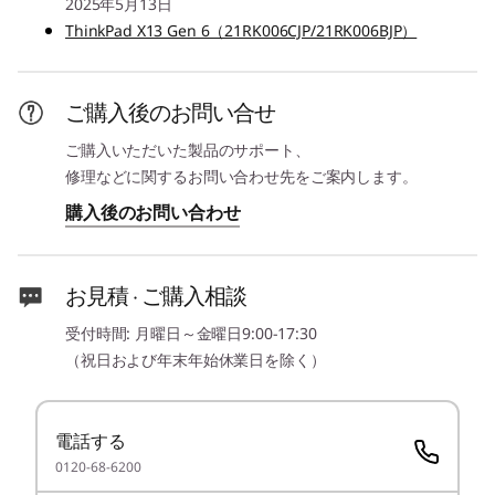
ー 265U
2025年5月13日
AI PC でビジネスの効率
®
ThinkPad X13 Gen 6（21RK006CJP/21RK006BJP）
インテル
Core™ Ultra 7 プロセッサー 255U
1
-
HDMI
®
を向上
インテル
Core™ Ultra 5 vPro® Enterprise プロセッサ
ー 235U
ご購入後のお問い合せ
ThinkPad X13 Gen 6は、生産性を高めるさまざ
®
2
-
Thunderbolt 4
インテル
Core™ Ultra 5 プロセッサー 225U
まなタスクを実行できる AI PC で、仕事の効率を
ご購入いただいた製品のサポート、
向上します。強化されたオンライン会議およびコ
セキュリティ・チップ(TPM)
修理などに関するお問い合わせ先をご案内します。
3
-
マイクロホン/ヘッドホン・コンボ・ジャック
ラボレーション ツール、堅牢なセキュリティ、
あり
購入後のお問い合わせ
スキャンや要約などのドキュメント自動化、メー
ル管理、スケジュール設定を提供します。さら
その他のセキュリティ機能
4
-
Nano SIMスロット(カスタマイズにて選択）
に、高速な応答時間で、マルチタスクに最適で
パワーオン パスワード、スーパーバイザー パスワード、
お見積 · ご購入相談
す。
システム マネジメント パスワード、ハードディスク パス
受付時間: 月曜日～金曜日9:00-17:30
5
-
USB 3.2 Gen 1 (Powered USB)
ワード(NVMe パスワード)、ケーブルロックスロット
（祝日および年末年始休業日を除く）
(2.5x6mm)、HPD*
6
-
ケーブルロックスロット
メモリー*
電話する
オンボード: 16GB/32GB 最大32GB
0120-68-6200