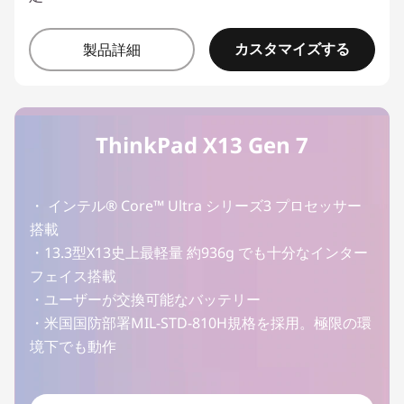
カスタマイズする
製品詳細
ThinkPad X13 Gen 7
・ インテル® Core™ Ultra シリーズ3 プロセッサー
搭載
・13.3型X13史上最軽量 約936g でも十分なインター
フェイス搭載
・ユーザーが交換可能なバッテリー
・米国国防部署MIL-STD-810H規格を採用。極限の環
境下でも動作