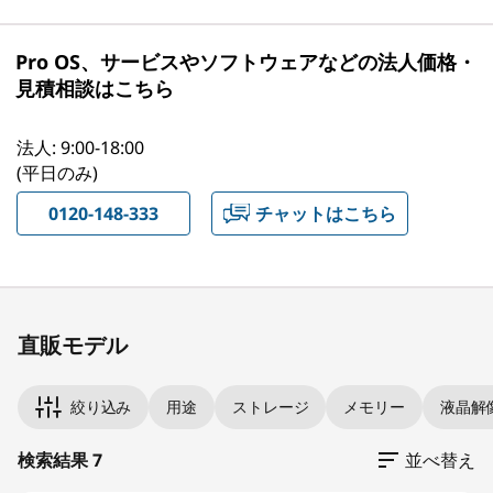
Pro OS、サービスやソフトウェアなどの法人価格・
見積相談はこちら
法人: 9:00-18:00
(平日のみ)
0120-148-333
チャットはこちら
Original Price 344630.00 JPY Discounted Pric
Original Price 355630.00 JPY Discounted Pric
Original Price 259930.00 JPY Discounted Pric
Original Price 393030.00 JPY Discounted Pric
Original Price 371140.00 JPY Discounted Price
Original Price 399520.00 JPY Discounted Pric
Original Price 407440.00 JPY Discounted Pri
直販モデル
絞り込み
用途
ストレージ
メモリー
液晶解
検索結果 7
並べ替え