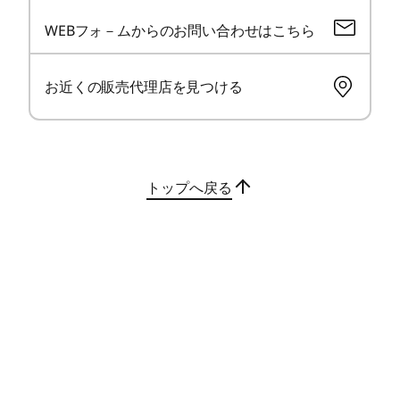
メモリースロット数
WEBフォ－ムからのお問い合わせはこちら
0
ストレージ*
お近くの販売代理店を見つける
256GB/512GB/1TB SSD
光学ドライブ
なし
トップへ戻る
ビデオ・チップ
®
CPU内蔵(インテル
Arc™ グラフィックス)
豊富なポート
機能を重視した設
長
®
CPU内蔵(インテル
グラフィックス)
計
ディスプレイ*
13.3型 WUXGA IPS液晶 (1920 x 1200)、マルチタッチ対応
(10点)、ブルーライト軽減、光沢なし
コンパクトで軽量なボディにUSB4
長時間
13.3型 WUXGA IPS液晶 (1920 x 1200)、ブルーライト軽
(Thunderbolt™ 4 対応) 、USB 3.2 Gen 1
テリー
減、光沢なし
(Powered USB)、HDMI、オーディオ ジ
セン