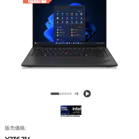
3
G
e
n
6
(
ThinkPad X13 Gen 6(13.3型 Intel)
1
3
+8
.
3
販売価格:
型
¥236,214