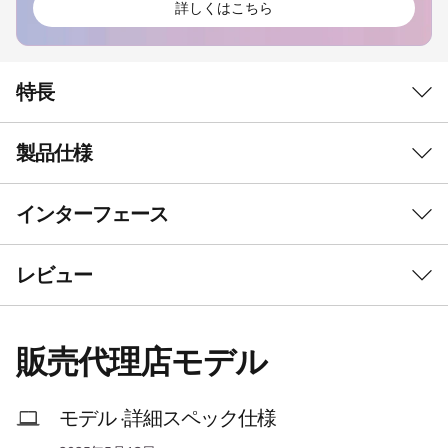
詳しくはこちら
特長
製品仕様
インターフェース
初期導入済OS*
Windows 11 Pro 64bit
今すぐ視聴
レビュー
その他のエディション選択可能
プロセッサー*
販売代理店モデル
®
インテル
Core™ Ultra 7 プロセッサー 255H
®
インテル
Core™ Ultra 5 プロセッサー 225H
モデル ·詳細スペック仕様
®
インテル
Core™ Ultra 7 vPro® Enterprise プロセッサ
シンプルなタスクを自動化