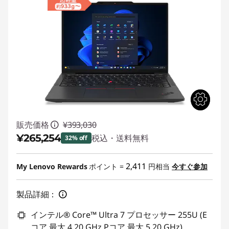
販売価格
¥393,030
¥265,254
税込・送料無料
32% off
特別割引 :
-¥127,776
2,411
My Lenovo Rewards
ポイント =
円相当
今すぐ参加
製品詳細：
インテル® Core™ Ultra 7 プロセッサー 255U (E
コア 最大 4.20 GHz Pコア 最大 5.20 GHz)