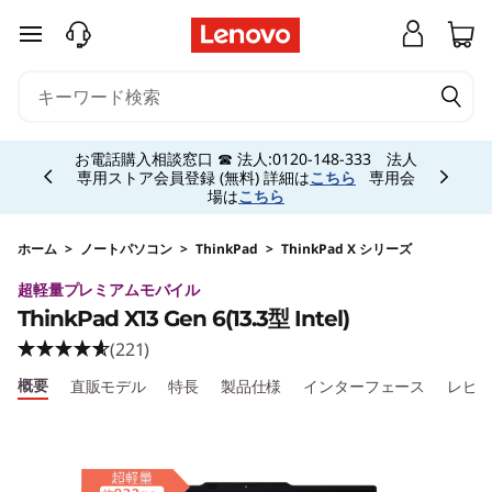
T
メインコンテンツにスキップする
h
i
Currently displaying item 5 of 5
n
お電話購入相談窓口 ☎ 法人:0120-148-333 法人
専用ストア会員登録 (無料) 詳細は
こちら
専用会
場は
こちら
k
P
ホーム
>
ノートパソコン
>
ThinkPad
>
ThinkPad X シリーズ
超軽量プレミアムモバイル
a
ThinkPad X13 Gen 6(13.3型 Intel)
d
(221)
概要
直販モデル
特長
製品仕様
インターフェース
レビ
X
1