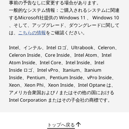
事前の予告なしに変更する場合があります。
なし
向上させます。
一般的なシステム情報：ご購入されるシステムに関連
ビデオ・チップ
するMicrosoft社提供の Windows 11 、 Windows 10
CPU内蔵(インテル®グラフィックス)
、そして、アップグレード、ダウングレードに関して
は、
こちらの情報
をご確認ください。
ディスプレイ*
14.0型 2.8K IPS液晶(2880 x 1800) 光沢なし
Intel、インテル、Intel ロゴ、Ultrabook、Celeron、
14.0型 WUXGA IPS液晶(1920 x 1200) 光沢なし
Celeron Inside、Core Inside、Intel Atom、Intel
14.0型 WUXGA IPS液晶(1920 x 1200) 光沢なし、マルチタ
Atom Inside、Intel Core、Intel Inside、Intel
ッチ対応
Inside ロゴ、Intel vPro、Itanium、Itanium
Inside、Pentium、Pentium Inside、vPro Inside、
インターフェース
Xeon、Xeon Phi、Xeon Inside、Intel Optane は、
Thunderbolt 4 (USB4/USB PD/DP Alt Mode) x 2
アメリカ合衆国および / またはその他の国における
USB 5Gbps (USB 3.2 Gen 1) x 1、USB 10Gbps (USB 3.2
高度なパフォーマンスを実
Intel Corporation またはその子会社の商標です。
Gen 2/Always On) x 1
現する高精度設計
HDMI
コンボジャック
RJ-45
トップへ戻る