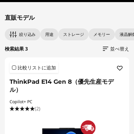
Original Price 400950.00 JPY Discounted Pric
Original Price 488950.00 JPY Discounted Pri
Original Price 569250.00 JPY Discounted Pric
直販モデル
絞り込み
用途
ストレージ
メモリー
液晶解
検索結果 3
並べ替え
比較リストに追加
ThinkPad E14 Gen 8（優先生産モデ
ル）
Copilot+ PC
(2)