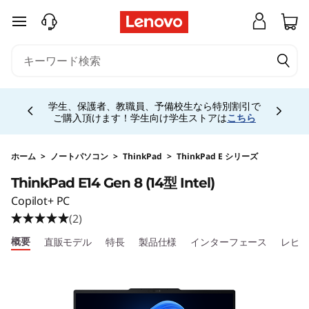
T
メインコンテンツにスキップする
h
i
Currently displaying item 4 of 5
n
学生、保護者、教職員、予備校生なら特別割引で
ご購入頂けます！学生向け学生ストアは
こちら
k
P
ホーム
>
ノートパソコン
>
ThinkPad
>
ThinkPad E シリーズ
ThinkPad E14 Gen 8 (14型 Intel)
a
Copilot+ PC
d
(2)
概要
直販モデル
特長
製品仕様
インターフェース
レビ
E
1