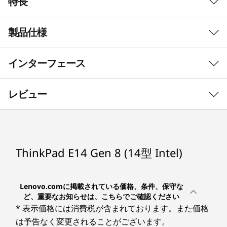
特長
製品仕様
AIでビジネスパフォーマンスを強化
AIのパワーで日常的なワ
インターフェース
ークフローを効率化
初期導入済OS*
Windows 11 Pro 64bit
レビュー
®
ThinkPad E14 Gen 8 は、インテル
Core™ Ultra
その他のエディション選択可能
シリーズ3プロセッサーを搭載して効率性を向上
させる14型ビジネスノートPCです。Smart
プロセッサー*
Copilot+の体験と、シームレスなマルチタスク、
®
インテル
Core™ 7 プロセッサー 355
強化されたコラボレーション、安全なオンデバイ
ThinkPad E14 Gen 8 (14型 Intel)
®
®
インテル
Core™ Ultra 5 vPro
Enterprise プロセッサー
スAI体験を実現する内蔵ニューラル処理ユニット
332
(NPU) により、日常のAIワークフローに比類のな
®
い生産性を体験します。
インテル
Core™ 5 プロセッサー 336H
Lenovo.comに掲載されている価格、条件、保守な
®
ど、重要なお知らせは、こちらでご確認ください
1
-
USB 5Gbps (Type-A/USB 3.2 Gen 1)
インテル
Core™ 5 プロセッサー 325
* 表示価格には消費税が含まれております。また価格
セキュリティ・チップ(TPM)
は予告なく変更されることがございます。