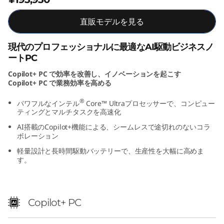
t
直販モデルを見る
e
現代のプロフェッショナルに最適なAI駆動ビジネスノ
l
ートPC
Copilot+ PC で効率を改善し、イノベーションを起こす
)
Copilot+ PC で業務効率を高める
®
パワフルなインテル
Core™ Ultraプロセッサーで、コンピュー
ティングとマルチタスクを高速化
AI搭載のCopilot+機能による、シームレスで途切れのないコラ
ボレーション
軽量設計と長時間駆動バッテリーで、生産性を大幅に高めま
す。
Copilot+ PC