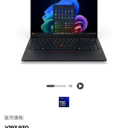
4
G
e
n
8
(
ThinkPad E14 Gen 8 (14型 Intel)
1
4
+6
型
I
販売価格:
n
¥193,930