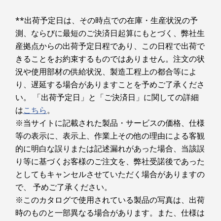
2
-
イーサネット・コネクター (RJ-45)
あり
**出荷予定日は、その時点での在庫・生産状況の予
その他のセキュリティ機能
測、ならびに最短のご決済日起算にもとづく、弊社生
3
-
ケーブルロックスロット
パワーオン パスワード、スーパーバイザー パスワード、
産拠点からの出荷予定日程であり、この日程で出荷で
システム マネジメント パスワード、ハードディスク パス
きることをお約束するものではありません。注文の状
4
-
HDMI
ワード(NVMe パスワード)、ケーブルロックスロット
況や使用部材の供給状況、製造工程上の都合等によ
Copilot + INTELLIGENCE
（2.5x6mm）
り、遅延する場合がありますことを予めご了承くださ
オンデバイスAIによる
い。 「出荷予定日」と「ご決済日」に関しての詳細
5
-
Thunderbolt 4 (USB4/USB PD/DP Alt Mode) x 2
メモリー*
は
こちら
。
スマートなワークフロー
スロット: 16GB/32G 最大32GB
※当サイトに記載された製品・サービスの価格、仕様
6
-
USB 10Gbps (Type-A/USB 3.2 Gen 2/Always On)
等の表示に、表示上、作業上その他の理由による客観
Copilot+ PCの体験により、より少ない労力でよ
メモリースロット数
的に明白な誤りまたは記述漏れがあった場合、当該誤
り多くの成果を上げることができます。デバイス
2
7
-
マイクロホン/ヘッドホン・コンボ・ジャック
上で動作するAIが、情報検索を高速化し、
り等に基づくお客様のご注文を、弊社受諾後であった
Windows Studio Effectsやライブキャプションで
としてもキャンセルさせていただく場合がありますの
ストレージ*
会議体験を向上させ、さらにAI作成ツールでコン
で、 予めご了承ください。
256GB/512GB/1TB SSD
テンツ生成を支援します。 AI搭載の機能によ
※このカタログで使用されている製品の写真は、出荷
り、日常のタスクやワークフローを最適化し、す
光学ドライブ
時のものと一部異なる場合があります。また、仕様は
べてを効率的に実行し、ルーチン作業の生産性を