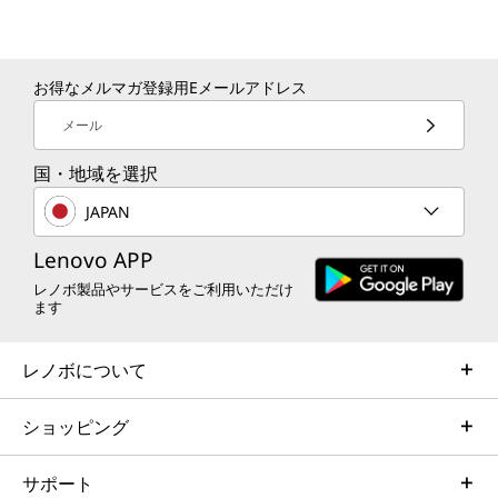
ワイヤレスWAN
なし
お得なメルマガ登録用Eメールアドレス
ワイヤレスLAN*
メール
Wi-Fi 7対応 (IEEE802.11 be/ax/ac/a/b/g/n準拠)
Wi-Fi 6E対応 (IEEE802.11ax/ac/a/b/g/n準拠)
国・地域を選択
JAPAN
Bluetooth****
v6.0
Lenovo APP
v5.4
レノボ製品やサービスをご利用いただけ
ます
モビリティを追求し、成功のために設計
一
イーサネット
スリムで軽量なボディで、日常的なモビ
電力
10BASE-T/100BASE-TX/1000BASE-T
レノボについて
リティを追求して設計されています。モ
動バッ
オーディオ機能
ダンなデザインにより、耐久性やパフォ
切れる
ショッピング
ーマンスを犠牲にすることなく、持ち運
ワー
Dolby Atmos
びやすい設計で、会議、オフィス、外出
に設
サポート
先など、あらゆる場面でプロフェッショ
カメラ*