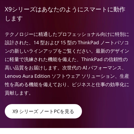
ズ
X9シリーズはあなたのようにスマートに動作
|
します
ビ
ジ
テクノロジーに精通したプロフェッショナル向けに特別に
ネ
設計された、14 型および 15 型の ThinkPad ノートパソコ
ンの新しいラインアップをご覧ください。最新のデザイン
ス
に軽量で洗練された機能を備えた、ThinkPad の信頼性の
向
高い品質をお届けします。次世代の AI パフォーマンス、
け
Lenovo Aura Edition ソフトウェア ソリューション、生産
の
性を高める機能を備えており、ビジネスと仕事の効率化に
プ
貢献します。
レ
X9 シリーズ ノートPCを見る
ミ
ア