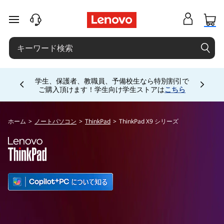
T
h
メインコンテンツにスキップする
i
n
k
Currently displaying item 4 of 5
学生、保護者、教職員、予備校生なら特別割引で
P
ご購入頂けます！学生向け学生ストアは
こちら
a
ホーム
>
ノートパソコン
>
ThinkPad
>
ThinkPad X9 シリーズ
d
X
9
シ
リ
ー