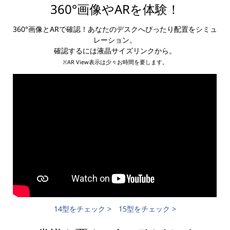
ム
360°画像やARを体験！
で
360°画像とARで確認！あなたのデスクへぴったり配置をシミュ
パ
レーション。
ワ
確認するには液晶サイズリンクから。
※AR View表示は少々お時間を要します。
フ
ル
な
A
I
P
C
14型をチェック >
15型をチェック >