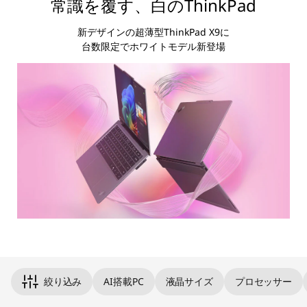
常識を覆す、白のThinkPad
新デザインの超薄型ThinkPad X9に
台数限定でホワイトモデル新登場
Original Price 249700.00 undefined Discounted Price 2497
Original Price 389400.00 undefined Discounted Price 3894
絞り込み
AI搭載PC
液晶サイズ
プロセッサー