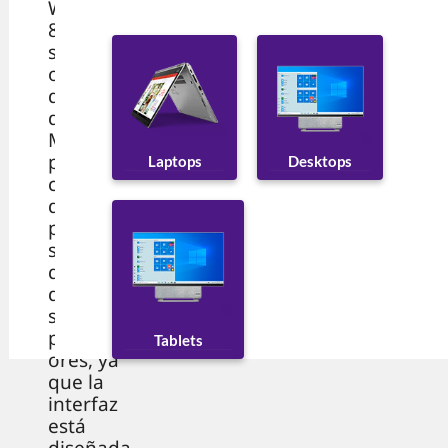
Windows
8 es un
sistema
operativo
desarrolla
do por
Microsoft
para
Desktops
Laptops
computa
doras
personale
s. Es muy
diferente
de todos
sus
predeces
Tablets
ores, ya
que la
interfaz
está