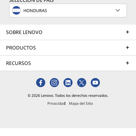
SELECCIÓN DE PAÍS
con el uso
de un
HONDURAS
programa
de
terceros)
SOBRE LENOVO
y la
mayoría
PRODUCTOS
de las
laptops
RECURSOS
con
Windows
8
instalado
utilizan
© 2026 Lenovo. Todos los derechos reservados.
una
pantalla
Privacidad
Mapa del Sitio
táctil. El
sistema
Lee más
operativo
también