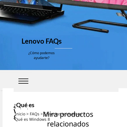
Lenovo FAQs
¿Cómo podemos
ayudarte?
¿Qué es
Windows
Mira productos
Inicio
>
FAQs
>
Sistemas operativos
>
8?
Qué es Windows 8
relacionados