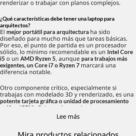
renderizar o trabajar con planos complejos.
¿Qué características debe tener una laptop para
arquitectos?
El
ha sido
mejor portátil para arquitectura
diseñado para mucho más que tareas básicas.
Por eso, el punto de partida es un procesador
sólido, lo mínimo recomendable es un
Intel Core
o un
, aunque
i5
AMD Ryzen 5
para trabajos más
marcará una
exigentes, un Core i7 o Ryzen 7
diferencia notable.
Otro componente crítico, especialmente si
trabajas con modelado 3D y renderizado, es una
potente tarjeta gráfica o unidad de procesamiento
). Existen dos opciones para una
gráfico (GPU
tarjeta gráfica, por un lado una
,
GPU dedicada
Lee más
que es independiente del procesador, y por otro
lado una
, que el procesador
GPU integrada
Mira productos relacionados
alimenta.