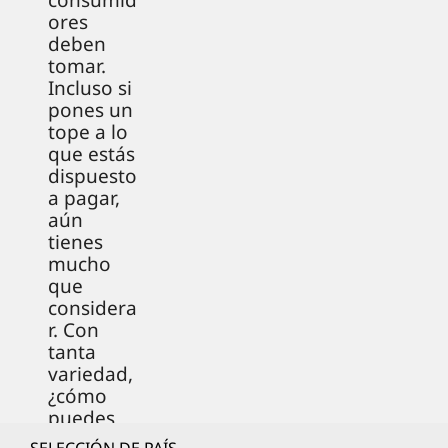
consumid
ores
deben
tomar.
Incluso si
pones un
tope a lo
que estás
dispuesto
a pagar,
aún
tienes
mucho
que
considera
r. Con
tanta
variedad,
¿cómo
puedes
llegar a la