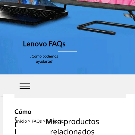
Lenovo FAQs
¿Cómo podemos
ayudarte?
Cómo
comprar
Mira productos
Inicio
>
FAQs
> Negocios
la mejor
relacionados
laptop al