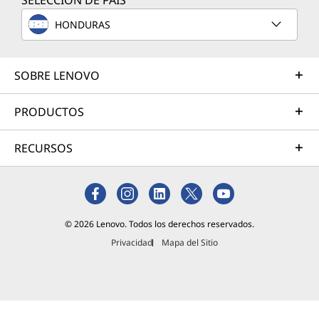
SELECCIÓN DE PAÍS
laptop
indicada?.
HONDURAS
..
Leer
Más
SOBRE LENOVO
La mejor
laptop
PRODUCTOS
para
negocios
RECURSOS
en
función
de tus
necesida
des
© 2026 Lenovo. Todos los derechos reservados.
empresar
Privacidad
Mapa del Sitio
iales
Lee más
He aquí la
gran
pregunta: