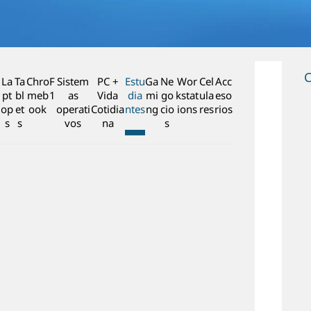
n
c
i
p
a
C
La
Ta
Chro
F
Sistem
PC +
Estu
Ga
Ne
Wor
Cel
Acc
l
pt
bl
meb
1
as
Vida
dia
mi
go
kstat
ula
eso
op
et
ook
operati
Cotidia
ntes
ng
cio
ions
res
rios
s
s
vos
na
s