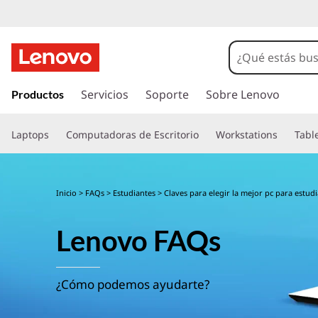
I
r
Servicios
Soporte
Sobre Lenovo
Productos
a
l
Laptops
Computadoras de Escritorio
Workstations
Tabl
c
o
n
t
Inicio
>
FAQs
>
Estudiantes
> Claves para elegir la mejor pc para estud
e
n
Lenovo FAQs
i
d
o
p
¿Cómo podemos ayudarte?
r
i