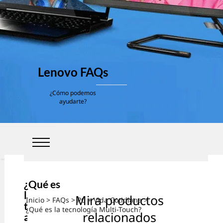
Lenovo FAQs
¿Cómo podemos
ayudarte?
¿Qué es
la
Mira productos
Inicio
>
FAQs
>
PC + Vida Cotidiana
>
tecnologí
¿Qué es la tecnología Multi-Touch?
relacionados
a Multi-