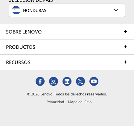
SELECCIÓN DE PAÍS
de
simpleme
HONDURAS
nte
deslizar y
tocar,
SOBRE LENOVO
Multi-
Touch
PRODUCTOS
permite
hacer
RECURSOS
zoom,
desplazar
se,
seleccion
ar y
© 2026 Lenovo. Todos los derechos reservados.
mucho
más. Está
Privacidad
Mapa del Sitio
diseñada
para
Lee más
proporcio
nar