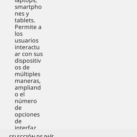
laptops,
smartpho
nes y
tablets.
Permite a
los
usuarios
interactu
ar con sus
dispositiv
os de
múltiples
maneras,
ampliand
o el
número
de
opciones
de
interfaz.
En lugar