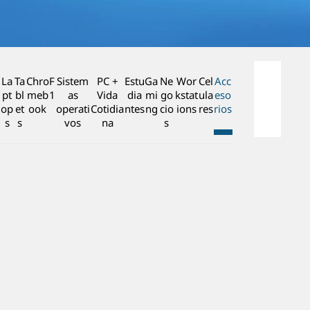
n
c
i
p
a
La
Ta
Chro
F
Sistem
PC +
Estu
Ga
Ne
Wor
Cel
Acc
l
pt
bl
meb
1
as
Vida
dia
mi
go
kstat
ula
eso
op
et
ook
operati
Cotidia
ntes
ng
cio
ions
res
rios
s
s
vos
na
s