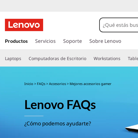
I
r
Servicios
Soporte
Sobre Lenovo
Productos
a
l
Laptops
Computadoras de Escritorio
Workstations
Tabl
c
o
n
t
Inicio
>
FAQs
>
Accesorios
> Mejores accesorios gamer
e
n
Lenovo FAQs
i
d
o
p
¿Cómo podemos ayudarte?
r
i