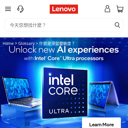
什
跳至主要內容
麼
是
滑
Home
>
Glossary
> 什麼是滑鼠靈敏度？
鼠
靈
敏
度
？
Learn More