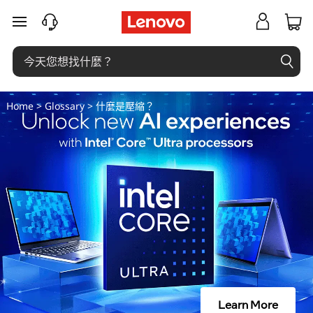
什
跳至主要內容
麼
是
壓
Home
>
Glossary
> 什麼是壓縮？
縮
？
Learn More