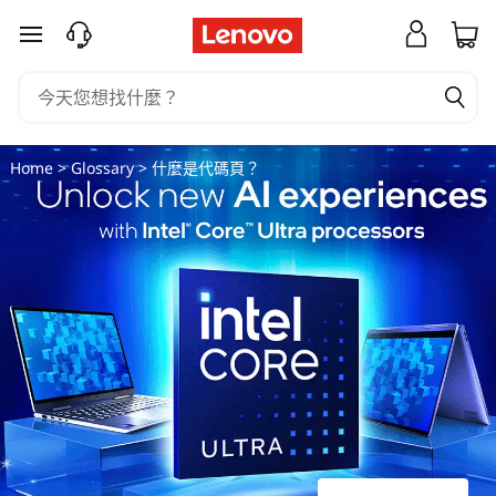
什
跳至主要內容
麼
是
代
Home
>
Glossary
> 什麼是代碼頁？
碼
頁
？