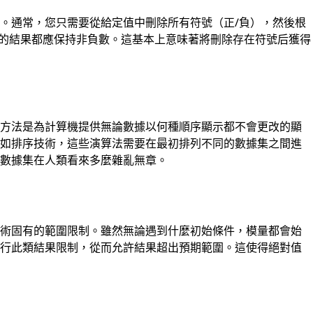
。通常，您只需要從給定值中刪除所有符號（正/負），然後根
獲得的結果都應保持非負數。這基本上意味著將刪除存在符號后獲得
，方法是為計算機提供無論數據以何種順序顯示都不會更改的顯
例如排序技術，這些演算法需要在最初排列不同的數據集之間進
始數據集在人類看來多麼雜亂無章。
技術固有的範圍限制。雖然無論遇到什麼初始條件，模量都會始
執行此類結果限制，從而允許結果超出預期範圍。這使得絕對值