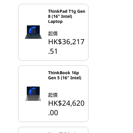
ThinkPad T1g Gen
8 (16" Intel)
Laptop
起價
HK$36,217
.51
ThinkBook 16p
Gen 5 (16″ Intel)
起價
HK$24,620
.00