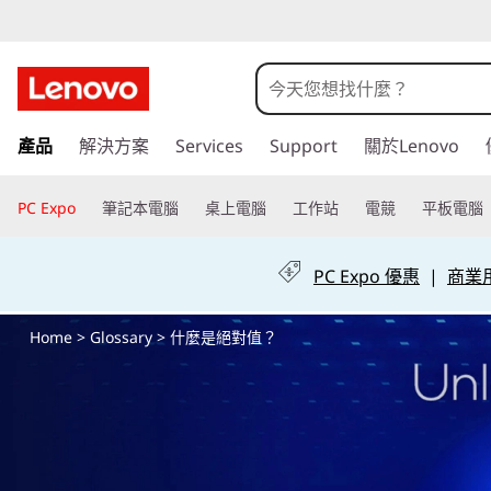
什
麼
是
跳
產品
解決方案
Services
Support
關於Lenovo
至
絕
主
要
PC Expo
筆記本電腦
桌上電腦
工作站
電競
平板電腦
對
內
容
值
PC Expo 優惠
|
商業用 
？
Home
>
Glossary
> 什麼是絕對值？