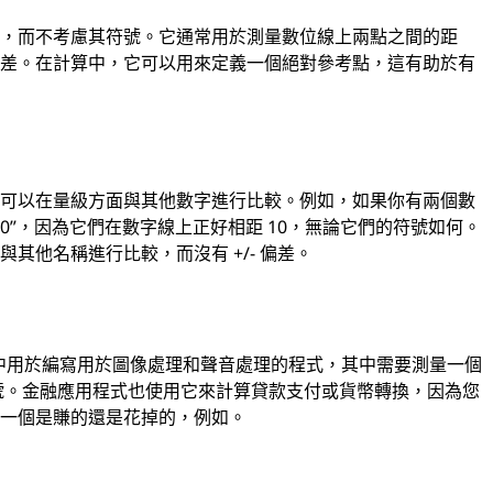
小，而不考慮其符號。它通常用於測量數位線上兩點之間的距
對差。在計算中，它可以用來定義一個絕對參考點，這有助於有
便可以在量級方面與其他數字進行比較。例如，如果你有兩個數
“10”，因為它們在數字線上正好相距 10，無論它們的符號如何。
其他名稱進行比較，而沒有 +/- 偏差。
）中用於編寫用於圖像處理和聲音處理的程式，其中需要測量一個
符號。金融應用程式也使用它來計算貸款支付或貨幣轉換，因為您
慮一個是賺的還是花掉的，例如。