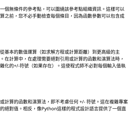
了一個無條件的參考點，可以圍繞該參考點組織資訊。這樣可以
計算之前，您不必手動檢查每個條目，因為函數參數可以包含成
圍從基本的數值運算（如求解方程或計算距離）到更高級的主
息。在計算中，在處理需要絕對引用或計算的函數和演算法時，
雜化的+/-符號（如果存在）。這使程式師不必對每個輸入值執
計算的函數和演算法，即不考慮任何 +/- 符號。這在複雜專案
絕對值。相反，像Python這樣的程式設計語言提供了一個直