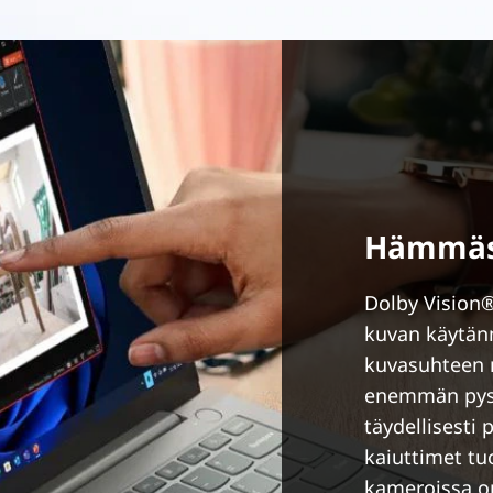
Hämmäst
Dolby Vision®
kuvan käytänn
kuvasuhteen n
enemmän pysty
täydellisesti
kaiuttimet tuo
kameroissa o