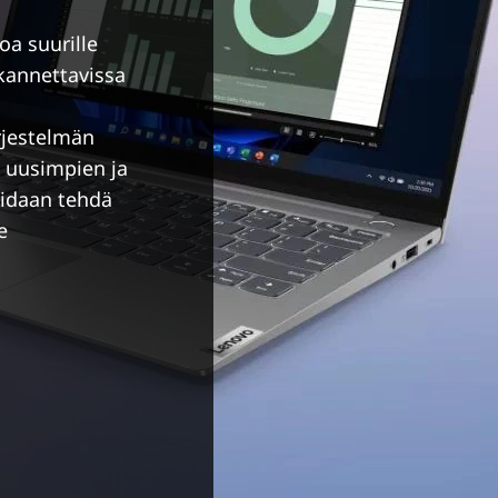
oa suurille
 kannettavissa
rjestelmän
, uusimpien ja
voidaan tehdä
e