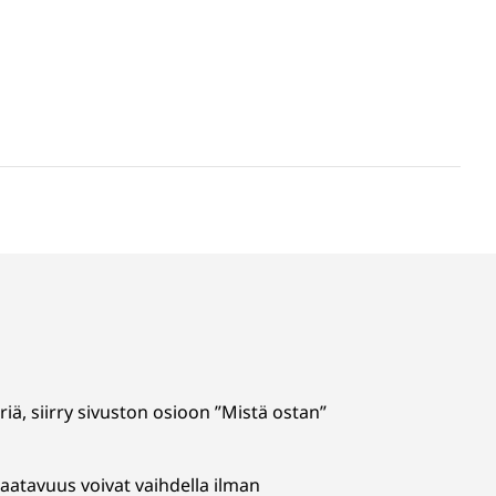
iä, siirry sivuston osioon ”Mistä ostan”
 saatavuus voivat vaihdella ilman