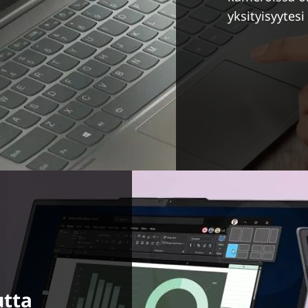
yksityisyytes
utta