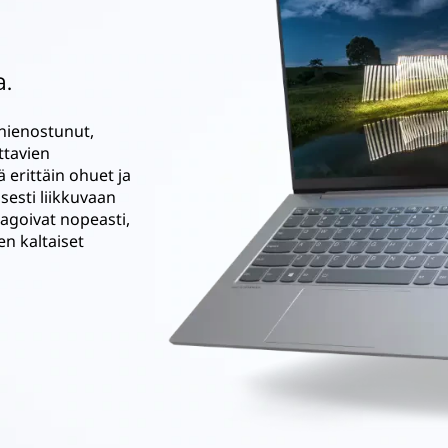
a.
hienostunut,
ttavien
erittäin ohuet ja
sesti liikkuvaan
eagoivat nopeasti,
en kaltaiset