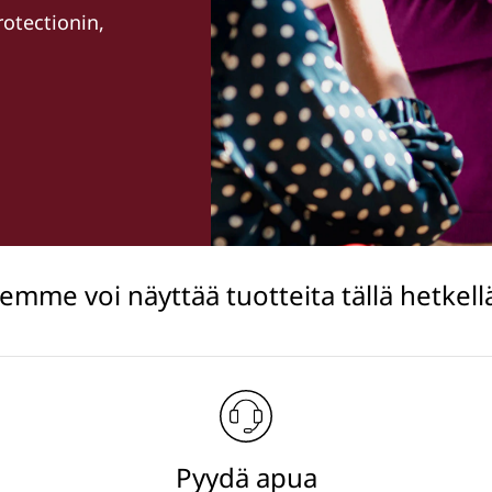
otectionin,
me voi näyttää tuotteita tällä hetkel
Pyydä apua