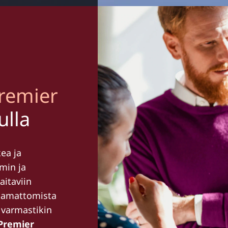
remier
ulla
ea ja
min ja
aitaviin
ttamattomista
t varmastikin
Premier