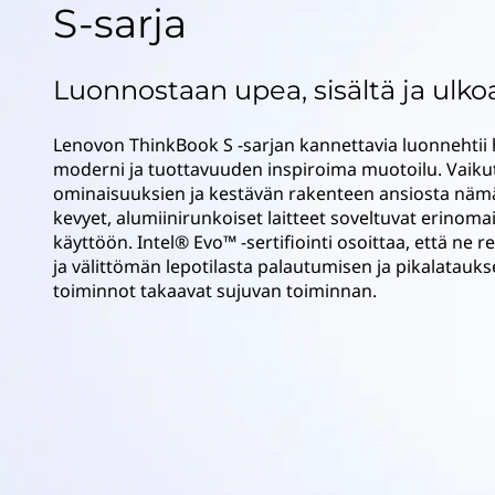
k
S-sarja
ö
a
n
Luonnostaan upea, sisältä ja ulko
n
n
Lenovon ThinkBook S -sarjan kannettavia luonnehtii 
moderni ja tuottavuuden inspiroima muotoilu. Vaiku
e
ominaisuuksien ja kestävän rakenteen ansiosta nämä 
kevyet, alumiinirunkoiset laitteet soveltuvat erinomai
t
käyttöön. Intel® Evo™ -sertifiointi osoittaa, että ne r
ja välittömän lepotilasta palautumisen ja pikalatauks
t
toiminnot takaavat sujuvan toiminnan.
a
v
a
t