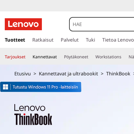
T
h
i
s
i
Tuotteet
Ratkaisut
Palvelut
Tuki
Tietoa Lenovo
n
i
r
k
Tarjoukset
Kannettavat
Pöytäkoneet
Workstations
Nä
r
y
B
p
Etusivu
>
Kannettavat ja ultrabookit
>
ThinkBook
ä
o
ä
s
o
i
s
k
ä
l
-
t
ö