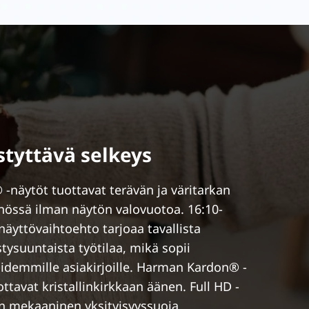
yttävä selkeys
 -näytöt tuottavat terävän ja väritarkan
össä ilman näytön valovuotoa. 16:10-
äyttövaihtoehto tarjoaa tavallista
suuntaista työtilaa, mikä sopii
 pidemmille asiakirjoille. Harman Kardon® -
ttavat kristallinkirkkaan äänen. Full HD -
n mekaaninen yksityisyyssuoja