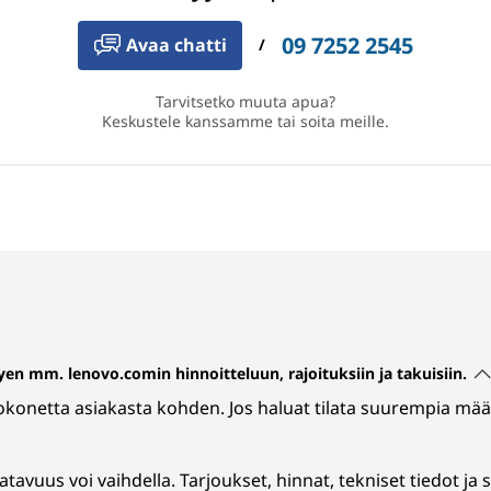
09 7252 2545
Avaa chatti
/
Tarvitsetko muuta apua?
Keskustele kanssamme tai soita meille.
ttyen mm. lenovo.comin hinnoitteluun, rajoituksiin ja takuisiin.
etokonetta asiakasta kohden. Jos haluat tilata suurempia määr
atavuus voi vaihdella. Tarjoukset, hinnat, tekniset tiedot ja