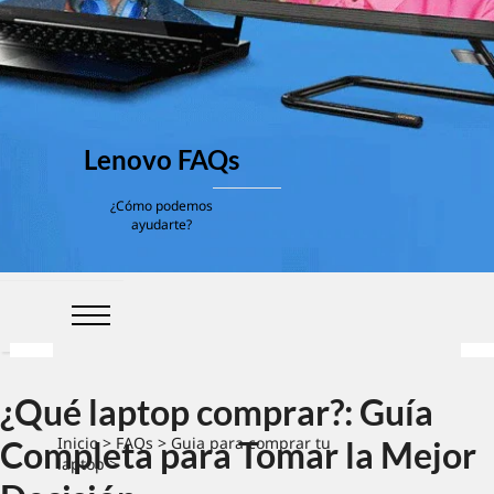
Lenovo FAQs
¿Cómo podemos
ayudarte?
¿Qué laptop comprar?: Guía
Inicio
>
FAQs
>
Guia para comprar tu
Completa para Tomar la Mejor
laptop
>