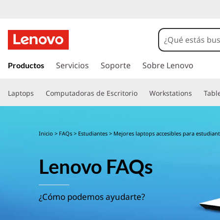
I
r
Servicios
Soporte
Sobre Lenovo
Productos
a
l
Laptops
Computadoras de Escritorio
Workstations
Tabl
c
o
n
t
Inicio
>
FAQs
>
Estudiantes
> Mejores laptops accesibles para estudian
e
n
Lenovo FAQs
i
d
o
p
¿Cómo podemos ayudarte?
r
i