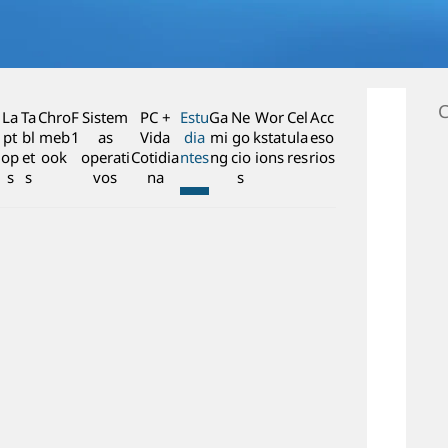
n
c
i
p
a
C
La
Ta
Chro
F
Sistem
PC +
Estu
Ga
Ne
Wor
Cel
Acc
l
pt
bl
meb
1
as
Vida
dia
mi
go
kstat
ula
eso
op
et
ook
operati
Cotidia
ntes
ng
cio
ions
res
rios
s
s
vos
na
s