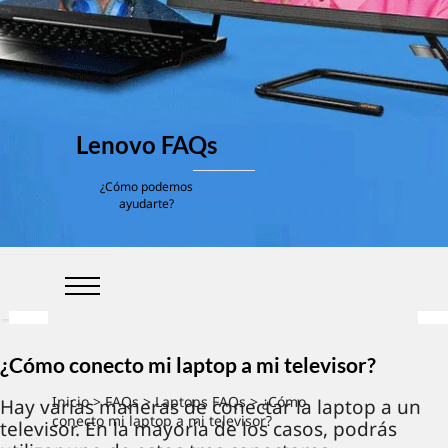
Lenovo FAQs
¿Cómo podemos
ayudarte?
¿Cómo conecto mi laptop a mi televisor?
Inicio
>
FAQs
>
Laptops FAQs
> ¿Cómo
Hay varias maneras de conectar la laptop a un
conecto mi laptop a mi televisor?
televisor. En la mayoría de los casos, podrás