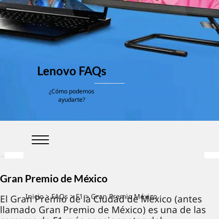
Lenovo FAQs
¿Cómo podemos
ayudarte?
Gran Premio de México
Inicio
>
FAQs
>
F1
> Gran Premio México
El Gran Premio de la Ciudad de México (antes
llamado Gran Premio de México) es una de las