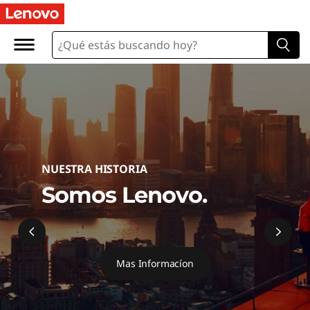
¡
B
i
e
n
v
NUESTRA HISTORIA
e
Somos Lenovo.
n
i
Mas Informacíon
d