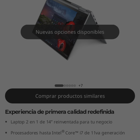
Y
o
g
Nuevas opciones disponibles
a
G
e
ThinkPad X1 Yoga Gen 6 (14" Intel)
n
+7
6
Comprar productos similares
(
Experiencia de primera calidad redefinida
1
Laptop 2 en 1 de 14” reinventada para tu negocio
4
®
Procesadores hasta Intel
Core™ i7 de 11va generación