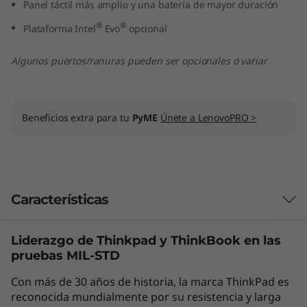
Panel táctil más amplio y una batería de mayor duración
"
®
®
Plataforma Intel
Evo
opcional
I
Algunos puertos/ranuras pueden ser opcionales o variar
n
t
Beneficios extra para tu
PyME
Únete a LenovoPRO >
e
l
)
Características
Liderazgo de Thinkpad y
ThinkBook
en las
Las características de cada producto pueden
pruebas MIL-STD
variar según el país de adquisición del mismo,
por lo que la siguiente descripción no debe ser
Con más de 30 años de historia, la marca ThinkPad es
interpretada como un compromiso
reconocida mundialmente por su resistencia y larga