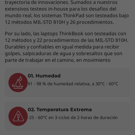
contractual. Te invitamos a revisar las
trayectoria de innovaciones. Sumados a nuestros
extensivos testeos in-house para los desafíos del
características específicas para cada producto
mundo real, los sistemas ThinkPad son testeados bajo
antes de realizar la compra online en la sección
12 métodos MIL-STD 810H y 26 procedimientos.
'Ver Modelos' de esta misma página, o con un
asesor de ventas si es en una tienda física.
Por su lado, las laptops ThinkBook son testeadas con
12 métodos y 22 procedimientos de las MIL-STD 810H.
Durables y confiables en igual medida para recibir
golpes, salpicaduras de agua y sobresaltos que son
Los accesorios exhibidos no están incluidos
parte de trabajar en el camino, en movimiento
01. Humedad
Rendimiento de gran potencia
91 - 98 % de humedad relativa, a 30°C - 60°C
®
Con la plataforma Intel
Evo™ opcional, la
laptop ThinkPad X1 Yoga 6ta Gen 2 en 1 ofrece
una potente combinación de rendimiento,
02. Temperatura Extrema
capacidad de respuesta, autonomía de la
-25 - 60°C en 3 ciclos de 2 horas de duración
batería y elementos visuales impactantes.
Puedes contar con una experiencia
excepcional en cualquier parte gracias a sus