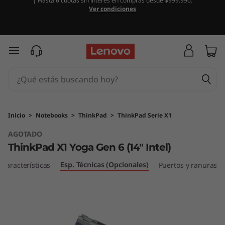
| Hasta 6 cuotas sin interés en compras desde $999.990.
T
Ver condiciones
h
i
Ir al contenido principal
n
k
P
Inicio
>
Notebooks
>
ThinkPad
>
ThinkPad Serie X1
AGOTADO
a
ThinkPad X1 Yoga Gen 6 (14" Intel)
d
Esp. Técnicas (Opcionales)
Características
Puertos y ranuras
X
1