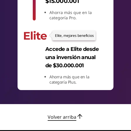
$15.000.001
s
Ahorra más que en la
categoría Pro.
e
m
Elite, mejores beneficios
p
Accede a Elite desde
una inversión anual
r
de $30.000.001
e
Ahorra más que en la
categoría Plus.
s
a
s
Volver arriba
c