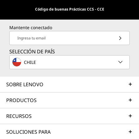
o
Código de buenas Prácticas CCS - CCE
n
Mantente conectado
L
Ingresa tu email
e
SELECCIÓN DE PAÍS
n
CHILE
o
v
SOBRE LENOVO
o
PRODUCTOS
P
RECURSOS
R
SOLUCIONES PARA
O