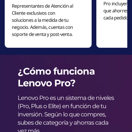
Pro incluyen e
s
Representantes de Atención al
que ahorres t
Cliente exclusivos con
cada pedido.
a
soluciones a la medida de tu
negocio. Además, cuentas con
v
soporte de venta y post-venta.
a
n
z
¿Cómo funciona
Lenovo Pro?
a
d
Lenovo Pro es un sistema de niveles
(Pro, Plus o Elite) en función de tu
a
inversión. Según lo que compres,
s
subes de categoría y ahorras cada
vez más.