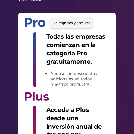
p
a
Te registras y eres Pro
r
Todas las empresas
a
comienzan en la
m
categoría Pro
gratuitamente.
e
Ahorra con descuentos
d
adicionales en todos
nuestros productos.
i
a
Accede a Plus
n
desde una
inversión anual de
a