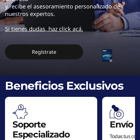
t
y recibe el asesoramiento personalizado de
e
nuestros expertos.
c
Si tienes dudas, haz click acá.
n
o
Regístrate
l
ó
Beneficios Exclusivos
g
i
c
Soporte
Envío G
a
Especializado
Todas tus co