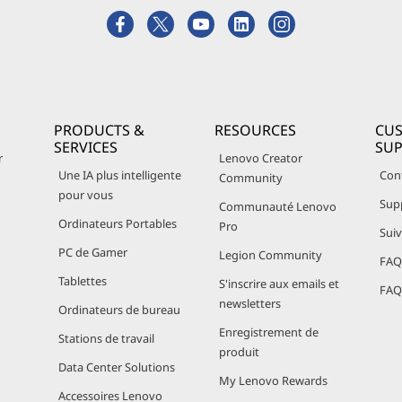
able de 10e génération basé sur un Intel Core pour pratique
aut de gamme. Portables, utilisables partout 2 en 1. Lenovo 
les Intel Core U Series/Y Series de 10e
PRODUCTS &
RESOURCES
CU
SERVICES
SU
r
Lenovo Creator
Une IA plus intelligente
Con
Community
processeurs mobiles Intel, il y a de fortes chances que vot
pour vous
Sup
Communauté Lenovo
eur de la série U ou de la série Y. Ils sont utilisés pour al
Ordinateurs Portables
Pro
Sui
ortables, fins et légers aux systèmes plus performants po
PC de Gamer
Legion Community
FAQ 
Tablettes
S'inscrire aux emails et
FAQ 
inateurs portables de 10e génération des séries Core U et Y
newsletters
Ordinateurs de bureau
Enregistrement de
Stations de travail
produit
Data Center Solutions
My Lenovo Rewards
ont conçus pour l'informatique décisionnelle du futur, avec
Accessoires Lenovo