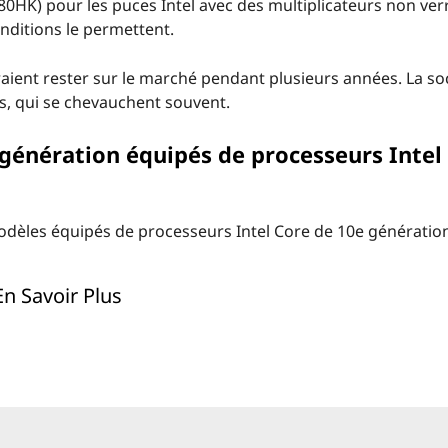
980HK) pour les puces Intel avec des multiplicateurs non verr
nditions le permettent.
aient rester sur le marché pendant plusieurs années. La so
s, qui se chevauchent souvent.
génération équipés de processeurs Intel
dèles équipés de processeurs Intel Core de 10e génération
En Savoir Plus
rtables pour les tâches les plus importantes de votre bure
eurs portables élégants pour une mobilité maximale.
ortable et de tablette qui se pratique partout.
u haut de gamme avec des caractéristiques et des fonctionn
ants pour les applications à forte intensité de calcul.