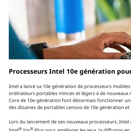
r
i
n
c
i
p
a
l
Processeurs Intel 10e génération pour
Intel a lancé sa 10e génération de processeurs mobiles 
ordinateurs portables minces et légers à de nouveaux n
Core de 10e génération font désormais fonctionner une 
des dizaines de portables Lenovo de 10e génération et 
Lors du lancement de ses nouveaux processeurs, Intel 
®
®
Intel
Iris
Plus pour améliorer les jeux, la diffusion en 