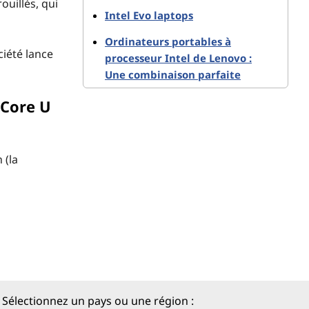
ouillés, qui
Intel Evo laptops
Ordinateurs portables à
ciété lance
processeur Intel de Lenovo :
Une combinaison parfaite
 Core U
 (la
au.
alités
Sélectionnez un pays ou une région :