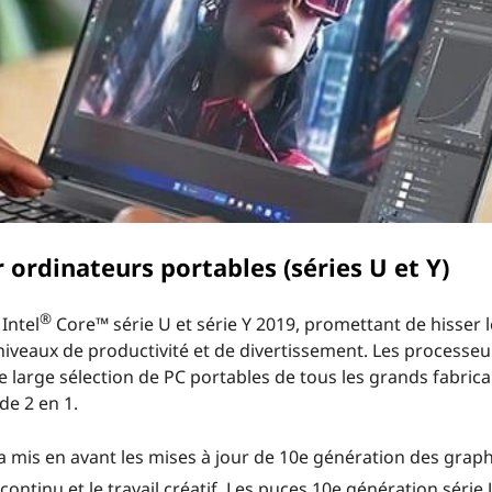
 ordinateurs portables (séries U et Y)
®
Intel
Core™ série U et série Y 2019, promettant de hisser l
iveaux de productivité et de divertissement. Les processeur
large sélection de PC portables de tous les grands fabrica
de 2 en 1.
a mis en avant les mises à jour de 10e génération des grap
continu et le travail créatif. Les puces 10e génération série