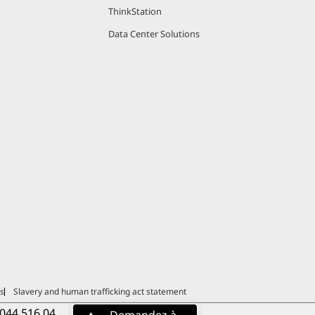
à ce que
ThinkStation
 permettent
Data Center Solutions
e aux
aires
 des photos
du marché.
égorie. La
ments où de
necter
rs
Slavery and human trafficking act statement
Series pour
044 516 04