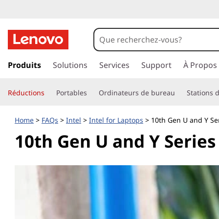
p
a
Produits
Solutions
Services
Support
À Propos
s
s
Réductions
Portables
Ordinateurs de bureau
Stations d
e
r
a
Home
>
FAQs
>
Intel
>
Intel for Laptops
> 10th Gen U and Y Se
u
10th Gen U and Y Series
c
o
n
t
e
n
u
p