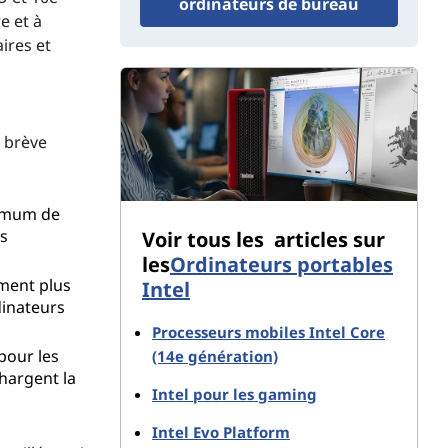
ordinateurs de bureau
e et à
aires et
 brève
nimum de
es
Voir tous les articles sur
les
Ordinateurs portables
ement plus
Intel
dinateurs
Processeurs mobiles Intel Core
pour les
(14e génération)
chargent la
Intel pour les gaming
Intel Evo Platform