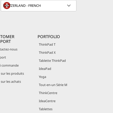
ment tous
les
STOMER
PORTFOLIO
PPORT
ThinkPad T
tactez-nous
ThinkPad X
re
port
imenter une
Tablette ThinkPad
vi commande
ur le
IdeaPad
sur les produits
Yoga
sur les achats
 :
Tout-en-un Série M
ThinkCentre
IdeaCentre
 des
Tablettes