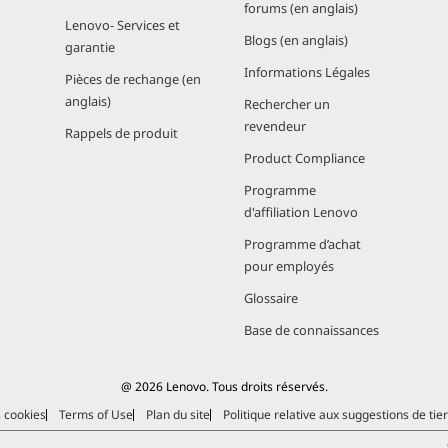
aider votre ordinateur portable à apprendre et à s'adapter 
forums (en anglais)
Lenovo- Services et
ication rapide de filtres vidéo et d'autres fonctionnalités
Blogs (en anglais)
garantie
C ont toujours voulu et, aujourd'hui, exigent.
Informations Légales
Pièces de rechange (en
anglais)
Rechercher un
revendeur
Rappels de produit
offrent un son et une vidéo incroyablement immersifs, grâc
Product Compliance
®
®
aphiques Intel
Iris
Plus. Jouez aux jeux AAA les plus popul
Programme
es vidéos HDR 4K réalistes sans interruption, traitez/éditez
d'affiliation Lenovo
out dans des portables parmi les plus fins et les plus légers 
Programme d’achat
pour employés
Glossaire
rent la meilleure connectivité câblée et sans fil de leur cat
Base de connaissances
ns sans fil rapides et réactives, même dans des environne
st l'USB-C le plus rapide du marché et vous permet de con
 seul câble.
@ 2026 Lenovo. Tous droits réservés.
s cookies
Terms of Use
Plan du site
Politique relative aux suggestions de tie
ent essentielles* des processeurs Intel Core U Series et Y 