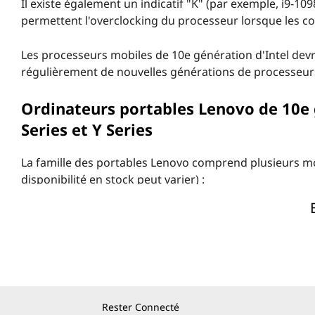
Il existe également un indicatif "K" (par exemple, i9-10
permettent l'overclocking du processeur lorsque les co
Les processeurs mobiles de 10e génération d'Intel devr
régulièrement de nouvelles générations de processeur
Ordinateurs portables Lenovo de 10e 
Series et Y Series
La famille des portables Lenovo comprend plusieurs mo
disponibilité en stock peut varier) :
ThinkPad : Le plus grand nom des ordinateurs po
IdeaPad : Mince, léger et puissant - des ordinat
Yoga : Combinaison flexible 2 en 1 d'ordinateur p
Légion Lenovo : Des ordinateurs portables de je
gagnantes.
Postes de travail portables : Les meilleurs compos
Rester Connecté