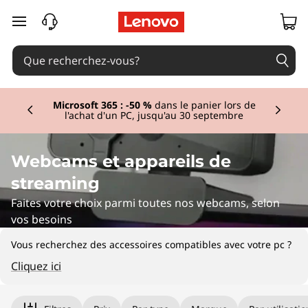
W
passer au contenu principal
e
b
Currently displaying item 3 of 3
c
Microsoft 365 : -50 %
dans le panier lors de
l'achat d'un PC, jusqu'au 30 septembre
a
m
Webcams et appareils de
streaming
s
Faites votre choix parmi toutes nos webcams, selon
&
vos besoins
V
Vous recherchez des accessoires compatibles avec votre pc ?
Cliquez ici
i
Original Price 69.01 CHF Discounted Price 51.
Original Price 94.00 CHF Discounted Price 70
Original Price 49.01 CHF Discounted Price 39.
Original Price 69.01 CHF Discounted Price 34.
Original Price 89.00 CHF Discounted Price 44