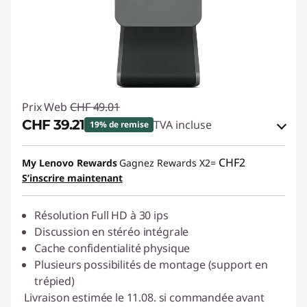
Prix Web
CHF 49.01
CHF 39.21
TVA incluse
19% de remise
Bons de réduction en ligne :
-CHF 9.80
CHF2
My Lenovo Rewards
Gagnez Rewards X2=
S’inscrire maintenant
Code de réduction :
SALES
Résolution Full HD à 30 ips
Discussion en stéréo intégrale
Cache confidentialité physique
Plusieurs possibilités de montage (support en
trépied)
Livraison estimée le 11.08. si commandée avant