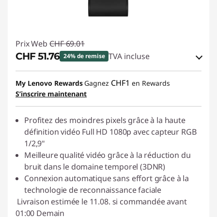
Prix Web
CHF 69.01
CHF 51.76
TVA incluse
24% de remise
Bons de réduction en ligne :
-CHF 17.25
CHF1
My Lenovo Rewards
Gagnez
en Rewards
S’inscrire maintenant
Code de réduction :
SALES
Profitez des moindres pixels grâce à la haute
définition vidéo Full HD 1080p avec capteur RGB
1/2,9"
Meilleure qualité vidéo grâce à la réduction du
bruit dans le domaine temporel (3DNR)
Connexion automatique sans effort grâce à la
technologie de reconnaissance faciale
Livraison estimée le 11.08. si commandée avant
01:00 Demain