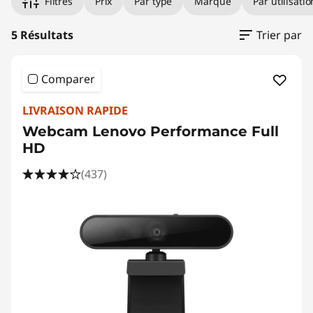
d
Filtres
Prix
Par type
Marque
Par utilisatio
e
5 Résultats
Trier par
o
Comparer
LIVRAISON RAPIDE
Webcam Lenovo Performance Full
HD
(437)