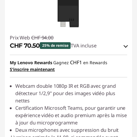
Prix Web
CHF 94.00
CHF 70.50
TVA incluse
25% de remise
Bons de réduction en ligne :
-CHF 23.50
CHF1
My Lenovo Rewards
Gagnez
en Rewards
S’inscrire maintenant
Code de réduction :
SALES
Webcam double 1080p IR et RGB avec grand
détecteur 1/2,9" pour des images vidéo plus
nettes
Certification Microsoft Teams, pour garantir une
expérience vidéo et audio premium après la mise
à jour du microprogramme
Deux microphones avec suppression du bruit