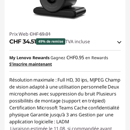
Prix Web
CHF 69.01
CHF 34.51
TVA incluse
49% de remise
Bons de réduction en ligne :
-CHF 34.50
CHF0.95
My Lenovo Rewards
Gagnez
en Rewards
S’inscrire maintenant
Code de réduction :
SALES
Résolution maximale : Full HD, 30 ips, MJPEG Champ
de vision adapté à une utilisation personnelle Deux
microphones avec suppression du bruit Plusieurs
possibilités de montage (support en trépied)
Certification Microsoft Teams Cache confidentialité
physique Garantie jusqu’à 3 ans Gestion par une
application logicielle : LADM
Livraison estimée le 11.08. si commandée avant