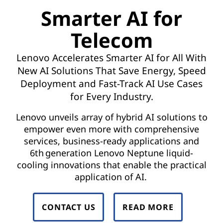
t
Smarter AI for
w
Telecom
o
Lenovo Accelerates Smarter AI for All With
r
New AI Solutions That Save Energy, Speed
k
Deployment and Fast-Track AI Use Cases
for Every Industry.
F
Lenovo unveils array of hybrid AI solutions to
u
empower even more with comprehensive
services, business-ready applications and
n
6th generation Lenovo Neptune liquid-
cooling innovations that enable the practical
c
application of AI.
t
CONTACT US
READ MORE
i