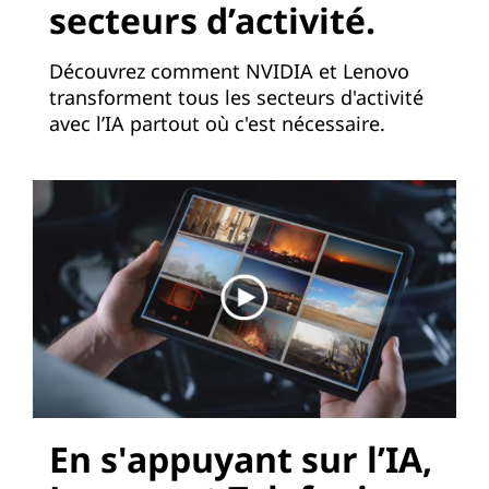
i
secteurs d’activité.
z
Découvrez comment NVIDIA et Lenovo
a
transforment tous les secteurs d'activité
avec l’IA partout où c'est nécessaire.
t
i
o
n
(
N
F
En s'appuyant sur l’IA,
V