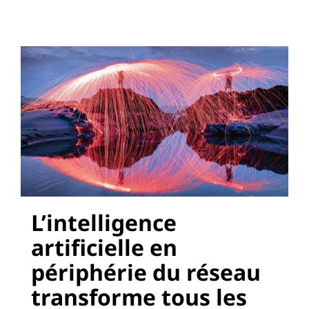
o
n
s
V
i
r
t
L’intelligence
u
artificielle en
a
périphérie du réseau
l
transforme tous les