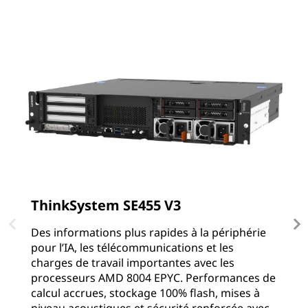
ThinkSystem SE455 V3
T
Des informations plus rapides à la périphérie
L
pour l’IA, les télécommunications et les
p
charges de travail importantes avec les
l
processeurs AMD 8004 EPYC. Performances de
X
calcul accrues, stockage 100% flash, mises à
o
niveau acoustiques et sécurité renforcée avec
g