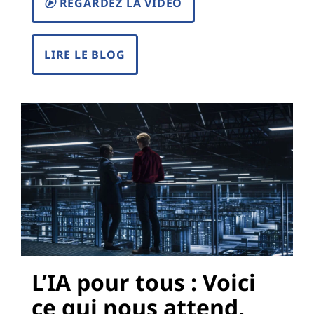
REGARDEZ LA VIDÉO
s
LIRE LE BLOG
L’IA pour tous : Voici
ce qui nous attend.