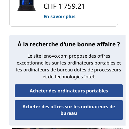
de Lenovo : Une combinaison parfaite
CHF 1'759.21
Vous recherchez un ordinateur portable pour la maison
ou l'entreprise capable de tout faire ? Optez pour un
En savoir plus
ordinateur portable Lenovo équipé d'un processeur
®
Intel
avancé. Avec un ordinateur portable basé sur un
processeur Intel, vous bénéficiez de vitesses rapides et
À la recherche d'une bonne affaire ?
de graphismes riches, mais avec moins de chaleur et
une plus grande autonomie de la batterie. Pour les
Le site lenovo.com propose des offres
utilisateurs d'ordinateurs portables, un ordinateur
exceptionnelles sur les ordinateurs portables et
portable Intel de Lenovo est la combinaison parfaite...
les ordinateurs de bureau dotés de processeurs
En savoir plus
et de technologies Intel.
Acheter des ordinateurs portables
Acheter des offres sur les ordinateurs de
bureau