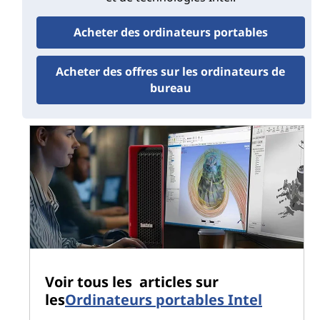
unique et à thread léger qui sont mieux
conservées dans un seul cœur (plutôt que d’être
Acheter des ordinateurs portables
partagées entre plusieurs).
Cœurs efficaces (E-cores) :
les cœurs
Acheter des offres sur les ordinateurs de
électroniques sont conçus pour gérer les
bureau
requêtes qui sont facilement divisées en
plusieurs threads pour un traitement plus rapide
sur plusieurs cœurs, même à un volume élevé.
Cette architecture hybride est idéale pour les
multitâches modernes, allouant plus de puissance CPU
à votre travail le plus important tout en gérant les
tâches en arrière-plan ailleurs. Mais qu’est-ce qui,
exactement, permet aux bonnes tâches d’aller aux bons
cœurs à chaque fois?
Voir tous les articles sur
®
Intel
Thread Director 5.01 va au-delà des
les
Ordinateurs portables Intel
planificateurs de tâches standard du système