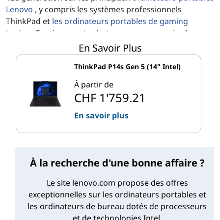
Lenovo
, y compris les systèmes professionnels
ThinkPad et
les ordinateurs portables de gaming
Legion
. Continuez votre lecture pour en savoir plus.
En Savoir Plus
Performances Intel et cœurs efficaces
ThinkPad P14s Gen 5 (14" Intel)
- Maintenant pour les ordinateurs
À partir de
portables
CHF 1'759.21
L’architecture hybride innovante des processeurs
En savoir plus
®
mobiles Intel
Core ™ de 12e génération n’était
initialement disponible que dans les processeurs de
bureau. Chaque puce est conçue de manière à ce que
les tâches exigeantes puissent aller à un type de noyau
À la recherche d'une bonne affaire ?
spécialisé tandis que les demandes plus simples vont à
Le site lenovo.com propose des offres
différents cœurs optimisés pour ce type de travail:
exceptionnelles sur les ordinateurs portables et
les ordinateurs de bureau dotés de processeurs
Cœurs de performance (cœurs P) :
les cœurs P
et de technologies Intel.
sont conçus pour gérer les requêtes à thread