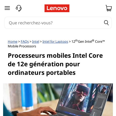
passer au contenu principal
th
®
Home
>
FAQs
>
Intel
>
Intel for Laptops
> 12
Gen Intel
Core™
Mobile Processors
Processeurs mobiles Intel Core
de 12e génération pour
ordinateurs portables