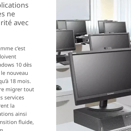
lications
es ne
rité avec
Comme c’est
doivent
indows 10 dès
c le nouveau
qu’à 18 mois.
ire migrer tout
s services
ent la
ations ainsi
nsition fluide,
m.