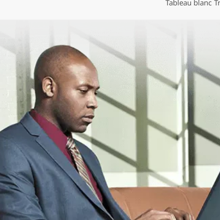
Tableau blanc
T
o
n