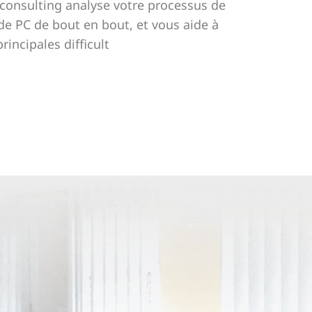
 consulting analyse votre processus de
e PC de bout en bout, et vous aide à
principales difficult
és en termes de coût et