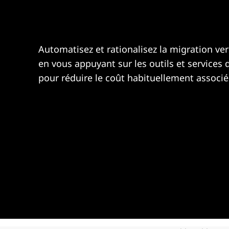
d
r
O
i
n
p
c
Automatisez et rationalisez la migration v
i
t
en vous appuyant sur les outils et services
p
a
pour réduire le coût habituellement associé
i
l
m
i
z
a
t
i