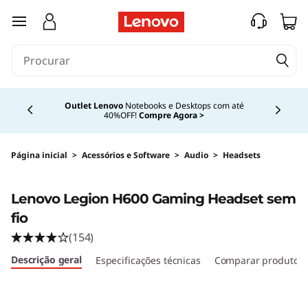
saltar para o conteúdo principal
Currently displaying item 4 of 4
Outlet Lenovo
Notebooks e Desktops com até
40%OFF!
Compre Agora >
Página inicial
>
Acessórios e Software
>
Audio
>
Headsets
Original Price 699.99 BRL Discounted Price 52
<B><B>
Lenovo Legion H600 Gaming Headset sem
fio
(154)
Descrição geral
Especificações técnicas
Comparar produtos 