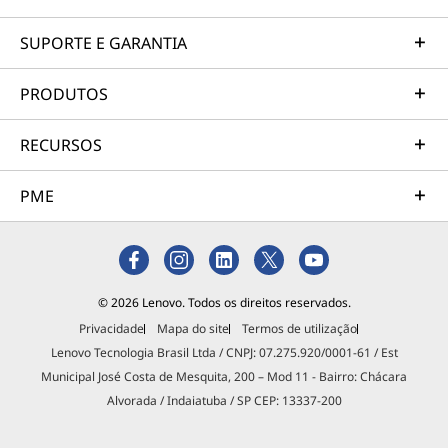
Requisito de energia
5 V/1,5 A
SUPORTE E GARANTIA
Explore All Acessórios e Software
Outros
PRODUTOS
Requisitos de Sist. Operacional
RECURSOS
SO independente
PME
Subwoofer
N/D
What is in the box
© 2026 Lenovo. Todos os direitos reservados.
Fone de ouvido H600; Receptor de 2,4 GHz; Cabo de
Privacidade
Mapa do site
Termos de utilização
áudio de 3,5 mm para 3,5 mm; Cabo de carregamento
Lenovo Tecnologia Brasil Ltda / CNPJ: 07.275.920/0001-61 / Est
USB-C para USB-A; Pôster de garantia; Pôster de
Municipal José Costa de Mesquita, 200 – Mod 11 - Bairro: Chácara
configuração
Alvorada / Indaiatuba / SP CEP: 13337-200
Temperatura máxima de operação