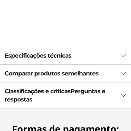
Especificações técnicas
Comparar produtos semelhantes
Generalidades
Marca
Resultado da confirmação "Aprovado"
Classificações e críticas
Perguntas e
Legion
respostas
Cor
VISUALIZANDO
<b><b>
Preto
AGORA
Formas de pagamento:
Lenovo Legion
Headset
Fone de