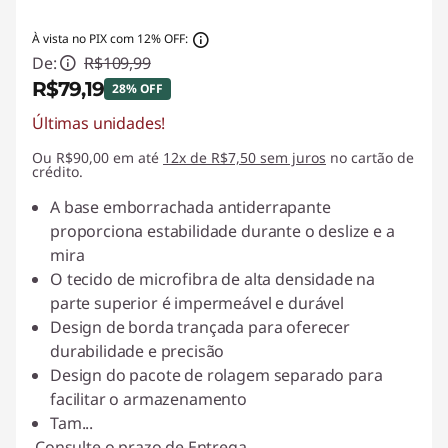
À vista no PIX com 12% OFF:
De:
R$109,99
R$79,19
28% OFF
Últimas unidades!
Economias instantâneas :
-R$30,80
Ou R$90,00 em até
12x de R$7,50 sem juros
no cartão de
crédito.
A base emborrachada antiderrapante
proporciona estabilidade durante o deslize e a
mira
O tecido de microfibra de alta densidade na
parte superior é impermeável e durável
Design de borda trançada para oferecer
durabilidade e precisão
Design do pacote de rolagem separado para
facilitar o armazenamento
Tam
...
Consulte o prazo de Entrega