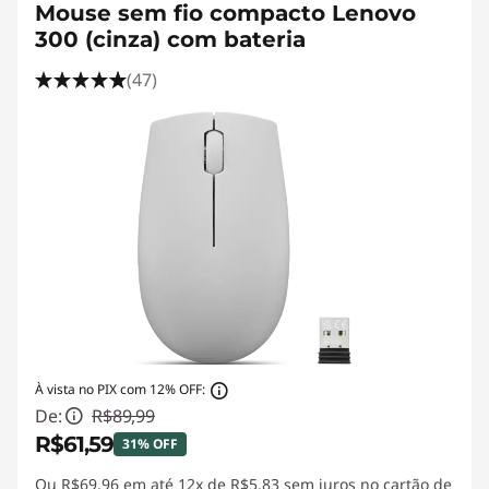
Mouse sem fio compacto Lenovo
300 (cinza) com bateria
(47)
À vista no PIX com 12% OFF:
De:
R$89,99
R$61,59
31% OFF
Ou R$69,96 em até
Economias instantâneas :
12x de R$5,83 sem juros
-R$28,40
no cartão de