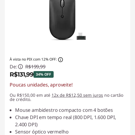
À vista no PIX com 12% OFF:
De:
R$199,99
R$131,99
34% OFF
Poucas unidades, aproveite!
Economias instantâneas :
-R$68,00
Ou R$150,00 em até
12x de R$12,50 sem juros
no cartão
de crédito.
Mouse ambidestro compacto com 4 botões
Chave DPI em tempo real (800 DPI, 1.600 DPI,
2.400 DPI)
Sensor óptico vermelho