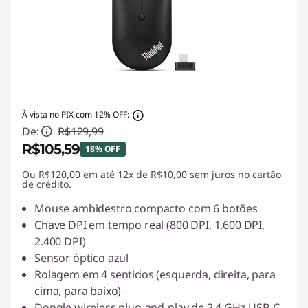
À vista no PIX com 12% OFF:
De:
R$129,99
R$105,59
18% OFF
Ou R$120,00 em até
Economias instantâneas :
12x de R$10,00 sem juros
-R$24,40
no cartão
de crédito.
Mouse ambidestro compacto com 6 botões
Chave DPI em tempo real (800 DPI, 1.600 DPI,
2.400 DPI)
Sensor óptico azul
Rolagem em 4 sentidos (esquerda, direita, para
cima, para baixo)
Dongle wireless plug-and-play de 2,4 GHz USB-C