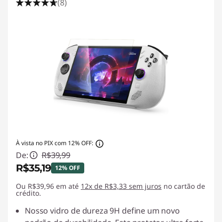
(8)
À vista no PIX com 12% OFF:
De:
R$39,99
R$35,19
12% OFF
Ou R$39,96 em até
Economias instantâneas :
12x de R$3,33 sem juros
-R$4,80
no cartão de
crédito.
Nosso vidro de dureza 9H define um novo