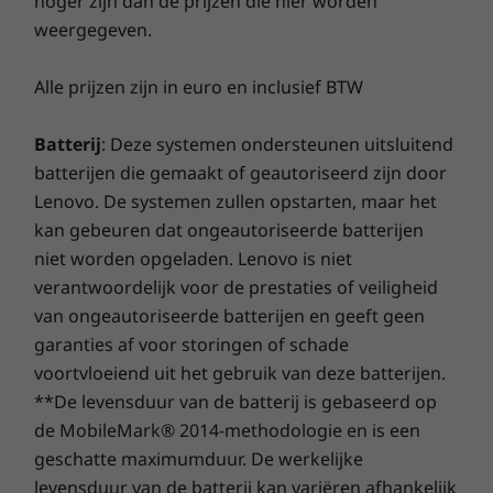
hoger zijn dan de prijzen die hier worden
en een beter zicht op deze en andere
apparaten, met realtime toegang op afstand.
weergegeven.
Nu kun je ze onderweg beheren met
de
mobiele app ThinkSmart Manager.
Alle prijzen zijn in euro en inclusief BTW
Batterij
: Deze systemen ondersteunen uitsluitend
batterijen die gemaakt of geautoriseerd zijn door
Lenovo. De systemen zullen opstarten, maar het
kan gebeuren dat ongeautoriseerde batterijen
niet worden opgeladen. Lenovo is niet
verantwoordelijk voor de prestaties of veiligheid
van ongeautoriseerde batterijen en geeft geen
garanties af voor storingen of schade
voortvloeiend uit het gebruik van deze batterijen.
**De levensduur van de batterij is gebaseerd op
de MobileMark® 2014-methodologie en is een
geschatte maximumduur. De werkelijke
levensduur van de batterij kan variëren afhankelijk