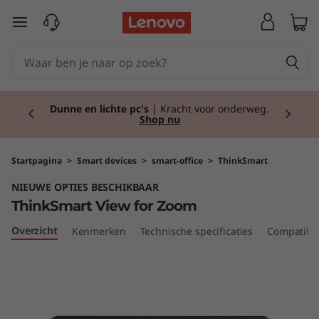
T
Ga naar de hoofdinhoud
h
i
Currently displaying item 2 of 2
n
Dunne en lichte pc's
| Kracht voor onderweg.
Shop nu
k
S
Startpagina
>
Smart devices
>
smart-office
>
ThinkSmart
NIEUWE OPTIES BESCHIKBAAR
m
ThinkSmart View for Zoom
a
Overzicht
Kenmerken
Technische specificaties
Compatibel
r
t