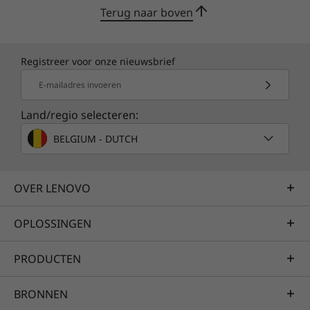
Terug naar boven
van onderdelen en arbeid voor werkverzoeken
en komt niet in aanmerking voor de Lenovo
Service Connect-portal.
Registreer voor onze nieuwsbrief
E-mailadres invoeren
Land/regio selecteren:
Specificaties kunnen verschillen per regio/model.
BELGIUM - DUTCH
OVER LENOVO
OPLOSSINGEN
Laat je IT-ondersteuning aan ons over
PRODUCTEN
Of je nu een bedrijf hebt of gewoon op zoek
BRONNEN
bent naar een apparaat voor jezelf waarmee je