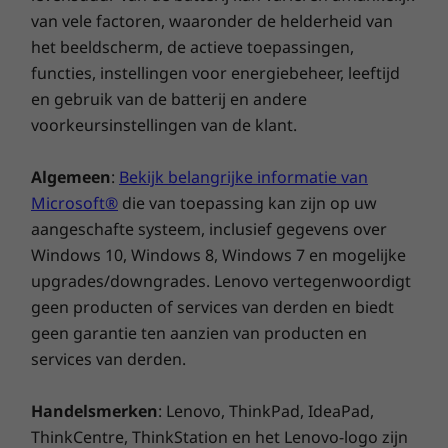
van vele factoren, waaronder de helderheid van
het beeldscherm, de actieve toepassingen,
functies, instellingen voor energiebeheer, leeftijd
en gebruik van de batterij en andere
Bescherm je privacy
voorkeursinstellingen van de klant.
Met de beveiligingsfuncties van ThinkSmart
Algemeen
:
Bekijk belangrijke informatie van
View voor Zoom kun je met een gerust hart
aan het werk. Met een ingebouwd
Microsoft®
die van toepassing kan zijn op uw
cameraklepje, een knop om de microfoon te
aangeschafte systeem, inclusief gegevens over
dempen en een veilige aanmeldingscode van
Windows 10, Windows 8, Windows 7 en mogelijke
zes cijfers biedt het apparaat beveiliging en
upgrades/downgrades. Lenovo vertegenwoordigt
privacy, zowel tijdens als buiten gebruik.
geen producten of services van derden en biedt
geen garantie ten aanzien van producten en
services van derden.
Handelsmerken
: Lenovo, ThinkPad, IdeaPad,
ThinkCentre, ThinkStation en het Lenovo-logo zijn