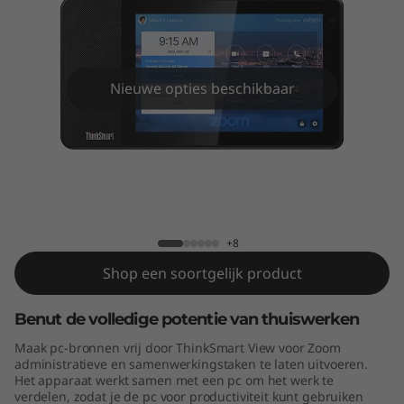
V
i
e
Nieuwe opties beschikbaar
w
f
o
ThinkSmart View for Zoom
r
+8
Z
Shop een soortgelijk product
o
Benut de volledige potentie van thuiswerken
o
Maak pc-bronnen vrij door ThinkSmart View voor Zoom
administratieve en samenwerkingstaken te laten uitvoeren.
m
Het apparaat werkt samen met een pc om het werk te
verdelen, zodat je de pc voor productiviteit kunt gebruiken