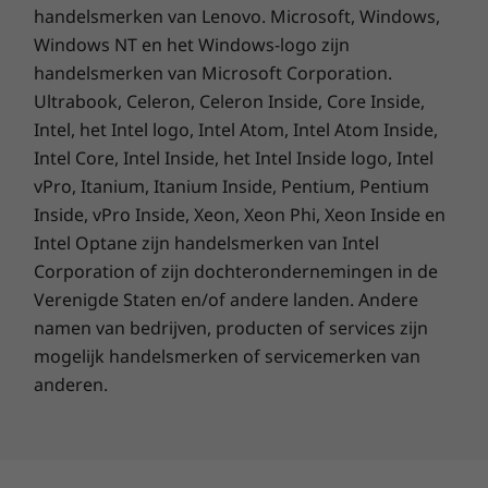
handelsmerken van Lenovo. Microsoft, Windows,
Windows NT en het Windows-logo zijn
handelsmerken van Microsoft Corporation.
Ultrabook, Celeron, Celeron Inside, Core Inside,
Intel, het Intel logo, Intel Atom, Intel Atom Inside,
Service op maat voor maximale
Intel Core, Intel Inside, het Intel Inside logo, Intel
resultaten
vPro, Itanium, Itanium Inside, Pentium, Pentium
Inside, vPro Inside, Xeon, Xeon Phi, Xeon Inside en
Smart Office Professional Services van Lenovo,
Intel Optane zijn handelsmerken van Intel
beschikbaar tegen een aanvullende
Corporation of zijn dochterondernemingen in de
vergoeding, biedt service op maat voor het
Verenigde Staten en/of andere landen. Andere
Smart Office-assortiment, zodat je alles kunt
halen uit deze geavanceerde
namen van bedrijven, producten of services zijn
samenwerkingsoplossingen. De ThinkSmart
mogelijk handelsmerken of servicemerken van
View voor Zoom wordt geleverd met Premier
anderen.
Support-services met de volgende
beperkingen: Premier Support vereist
depotservice in plaats van on-site service; het
komt niet in aanmerking voor prioriteitstelling