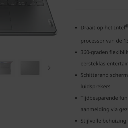
Draait op het Intel
processor van de 1
360-graden flexibil
eersteklas entert
Schitterend scherm
luidsprekers
Tijdbesparende func
aanmelding via gez
Stijlvolle behuizin