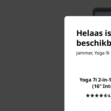
Helaas is
beschikb
Jammer, Yoga 9i G
Yoga 7i 2-in-
(16" Int
4