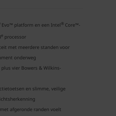
®
®
Evo™ platform en een Intel
Core™-
e
3
processor
iteit met meerdere standen voor
ainment onderweg
 plus vier Bowers & Wilkins-
tietoetsen en slimme, veilige
ichtsherkenning
g met afgeronde randen voelt