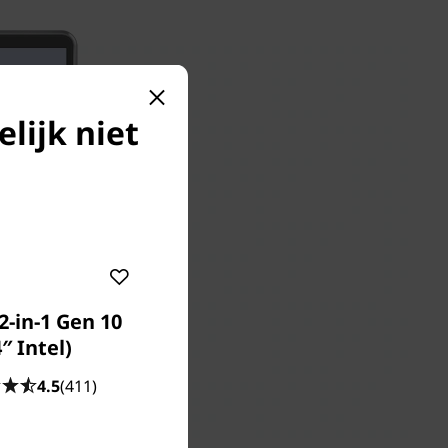
elijk niet
2-in-1 Gen 10
″ Intel)
4.5
(411)