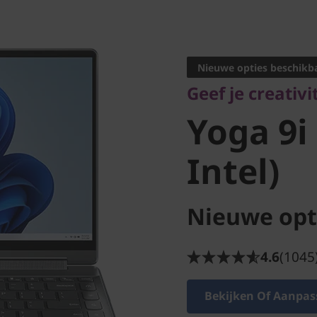
Geef je creativite
Yoga 9i 
Nieuwe opties beschikb
Geef je creativ
Intel)
Yoga 9i
Intel)
Nieuwe opt
4.6
(1045
Bekijken Of Aanpas