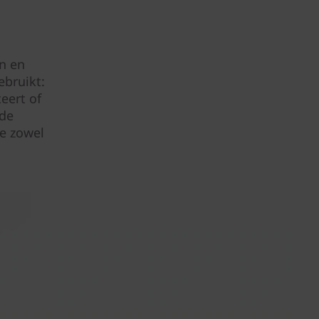
n en
ebruikt:
eert of
 de
je zowel