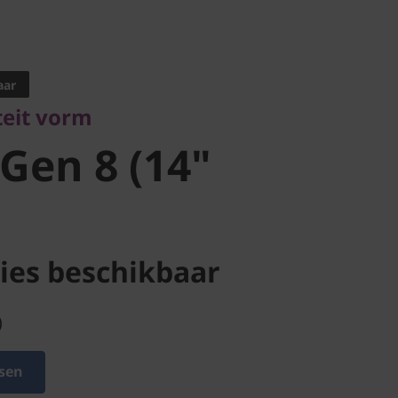
it vorm
Gen 8 (14"
aar
iteit vorm
 Gen 8 (14"
ies beschikbaar
)
sen