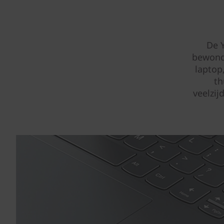
De 
bewonde
laptop
th
veelzij