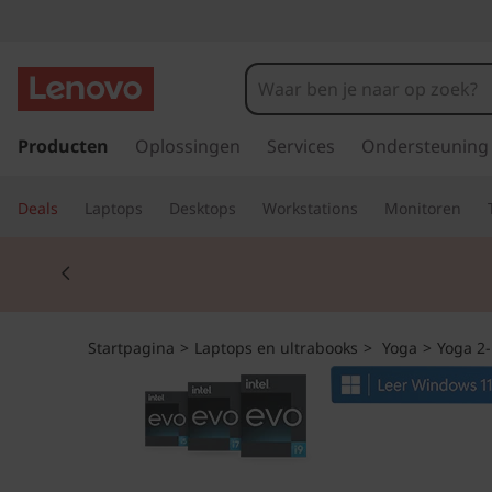
Y
o
g
G
a
Producten
Oplossingen
Services
Ondersteuning
a
n
a
9
Deals
Laptops
Desktops
Workstations
Monitoren
a
r
i
Currently displaying item 2 of 2
d
e
G
h
o
e
Startpagina
>
Laptops en ultrabooks
>
Yoga
>
Yoga 2-
o
f
n
d
i
8
n
h