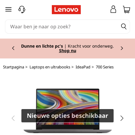
I
Ga naar de hoofdinhoud
d
e
Currently displaying item 2 of 2
a
Dunne en lichte pc's
| Kracht voor onderweg.
Shop nu
P
Startpagina
>
Laptops en ultrabooks
>
IdeaPad
>
700 Series
a
d
7
2
Nieuwe opties beschikbaar
0