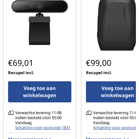
Type beeldscherm
15.6" FHD (1920 x 1080) IPS display
Overige
Brand
€69,01
€99,00
ideapad
Recupel incl.
Recupel incl.
Voeg toe aan
Voeg toe aan
winkelwagen
winkelwagen
Verwachte levering 11-08
Verwachte levering 11-0
indien besteld vóór 05:00
indien besteld vóór 05:0
Vandaag
Vandaag
Schatting voor postcode 1831
Schatting voor postcode