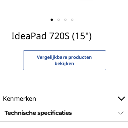
S
(
1
IdeaPad 720S (15")
5
"
Vergelijkbare producten
)
bekijken
Kenmerken
Technische specificaties