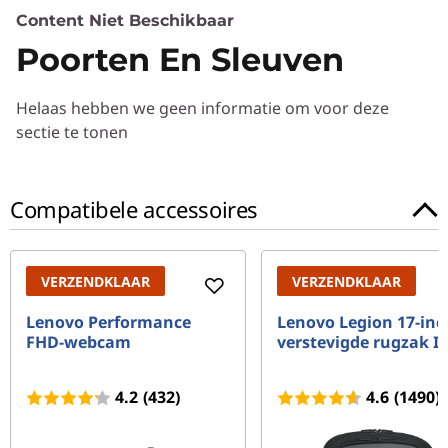
Prestaties
Content Niet Beschikbaar
Poorten En Sleuven
Processor
8th Gen Intel® Core™ processor
Helaas hebben we geen informatie om voor deze
Besturingssysteem
sectie te tonen
Windows 10 Home
Compatibele accessoires
Grafische kaart
Up to NVIDIA GTX-1050Ti graphics
Totaal geheugen
VERZENDKLAAR
VERZENDKLAAR
Up to 16 GB DDR4 memory
Lenovo Performance
Lenovo Legion 17-inc
FHD-webcam
verstevigde rugzak II
Vaste schijf
Up to 1 TB PCIe SSD storage
4.2
(432)
4.6
(1490)
Ontwerp