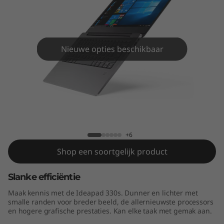
s
(
1
Nieuwe opties beschikbaar
4
"
I
IdeaPad 330s (14" Intel)
n
+6
t
Shop een soortgelijk product
e
Slanke efficiëntie
l
Maak kennis met de Ideapad 330s. Dunner en lichter met
smalle randen voor breder beeld, de allernieuwste processors
)
en hogere grafische prestaties. Kan elke taak met gemak aan.