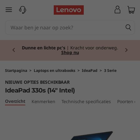
I
Ga naar de hoofdinhoud
d
e
Currently displaying item 2 of 2
a
Dunne en lichte pc's
| Kracht voor onderweg.
Shop nu
P
a
Startpagina
>
Laptops en ultrabooks
>
IdeaPad
>
3 Serie
NIEUWE OPTIES BESCHIKBAAR
d
IdeaPad 330s (14" Intel)
3
Overzicht
Kenmerken
Technische specificaties
Poorten en
3
0