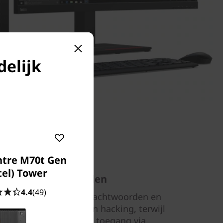
delijk
ntre M70t Gen
tel) Tower
 gegevens en middelen
4.4
(49)
deze tower kun je je wachtwoorden en
e te beschermen tegen hacking, terwijl
in BIOS ongeoorloofde toegang via