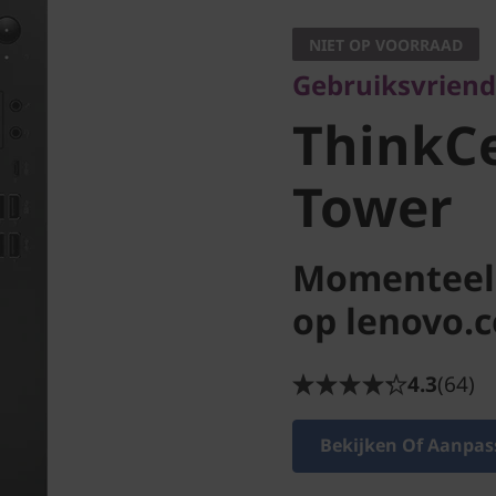
ThinkCe
NIET OP VOORRAAD
Gebruiksvriende
Tower
ThinkC
Tower
Momenteel 
op lenovo.
4.3
(64)
Bekijken Of Aanpas