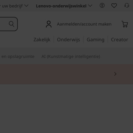
 uw bedrijf
Lenovo-onderwijswinkel
Aanmelden/account maken
Zakelijk
Onderwijs
Gaming
Creator
s en opslagruimte
AI (Kunstmatige intelligentie)
k, bedrijfsklaar