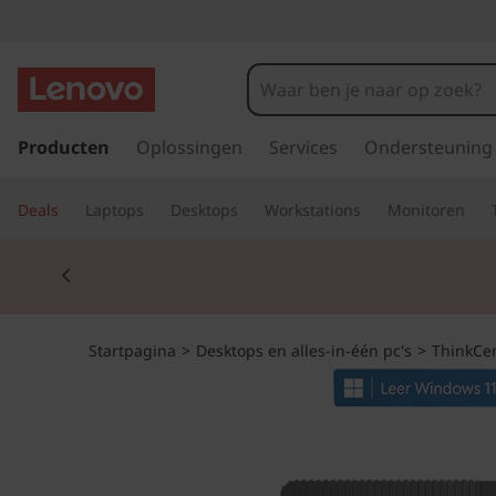
T
h
i
G
a
Producten
Oplossingen
Services
Ondersteuning
n
n
a
k
Deals
Laptops
Desktops
Workstations
Monitoren
a
r
C
Currently displaying item 2 of 2
d
e
e
h
o
n
Startpagina
>
Desktops en alles-in-één pc's
>
ThinkCe
o
f
t
d
i
r
n
h