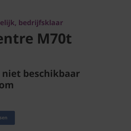
ntre M70t
lijk, bedrijfsklaar
entre M70t
niet beschikbaar
com
sen