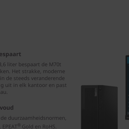
bespaart
,6 liter bespaart de M70t
iken. Het strakke, moderne
 in de steeds veranderende
 uit in elk kantoor en past
eau.
voud
ijde duurzaamheidsnormen,
®
, EPEAT
Gold en RoHS.