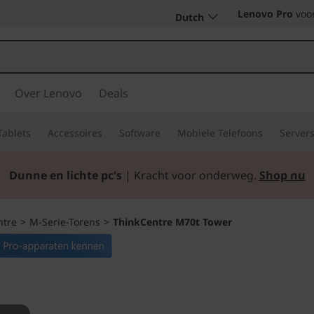
Lenovo Pro
voor
Dutch
Over Lenovo
Deals
Tablets
Accessoires
Software
Mobiele Telefoons
Server
Dunne en lichte pc's
| Kracht voor onderweg.
Shop nu
ntre
>
M-Serie-Torens
>
ThinkCentre M70t Tower
Gebruiksvriendelij