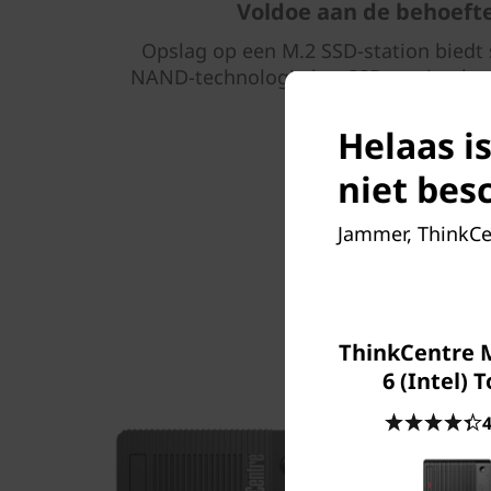
Voldoe aan de behoefte
Opslag op een M.2 SSD-station biedt 
NAND-technologie het SSD-station bet
en het stroomverbruik
Helaas i
Beeldscherm, toetsenbord en muis zijn 
niet bes
Jammer, ThinkCen
ThinkCentre 
6 (Intel) 
4