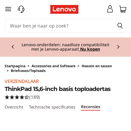
Ga naar de hoofdinhoud
Currently displaying item 2 of 3
Lenovo-onderdelen: naadloze compatibiliteit
met je Lenovo-apparaat!
Nu kopen
Startpagina
>
Accessories and Software
>
Hoezen en tassen
>
Briefcases/Toploads
Original Price 19.01 BE_EUR Discounted Price 
VERZENDKLAAR
ThinkPad 15,6-inch basis toploadertas
(189)
Recensies
Overzicht
Technische specificaties