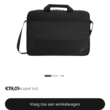
+4
€19,01
Recupel incl.
Voeg toe aan winkelwagen