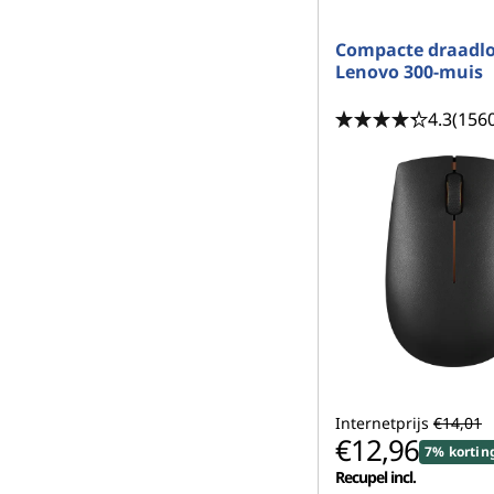
Compacte draadl
Lenovo 300-muis
4.3
(156
Internetprijs
€14,01
€12,96
7% kortin
Recupel incl.