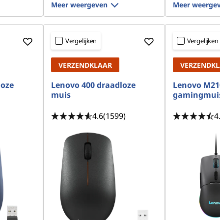
Meer weergeven
Meer weerge
Vergelijken
Vergelijken
VERZENDKLAAR
VERZENDK
loze
Lenovo 400 draadloze
Lenovo M21
muis
gamingmui
4.6
(1599)
4