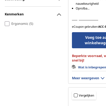
nauwkeurigheid
Oprolba
...
Kenmerken
Bekijk meer details
Ergonomic (5)
eCoupon gebruiken
ACC‑
Voeg toe a
winkelwag
Beperkte voorraad, w
snel bij!
Wat is inbegrepe
Meer weergeven
Vergelijken