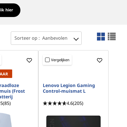
lik hier
Sorteer op :
Aanbevolen
Vergelijken
LAAR
raadloze
Lenovo Legion Gaming
muis (Frost
Control-muismat L
tterij
.5
(85)
4.6
(205)