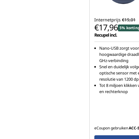
Internetprijs
€19,01
€17,96
5% kortin
Recupel incl.
Nano-USB zorgt voor
hoogwaardige draadl
GHz-verbinding
Snel en duidelijk vol
optische sensor met 
resolutie van 1200 dp
Tot 8 miljoen klikken 
en rechterknop
eCoupon gebruiken
ACC‑