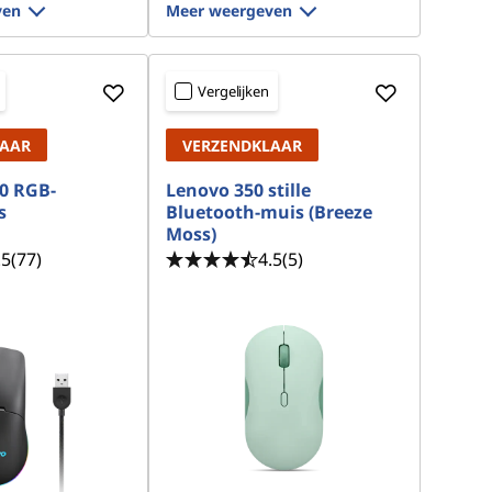
ven
Meer weergeven
Vergelijken
LAAR
VERZENDKLAAR
0 RGB-
Lenovo 350 stille
s
Bluetooth-muis (Breeze
Moss)
.5
(77)
4.5
(5)