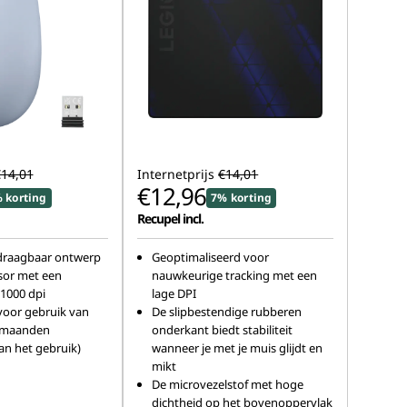
14,01
Internetprijs
€14,01
€12,96
 korting
7% korting
Recupel incl.
draagbaar ontwerp
Geoptimaliseerd voor
sor met een
nauwkeurige tracking met een
 1000 dpi
lage DPI
 voor gebruik van
De slipbestendige rubberen
 maanden
onderkant biedt stabiliteit
van het gebruik)
wanneer je met je muis glijdt en
mikt
De microvezelstof met hoge
dichtheid op het bovenoppervlak