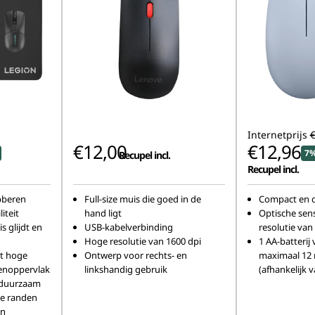
Internetprijs
€
€12,00
€12,96
7%
Recupel incl.
Recupel incl.
bberen
Full-size muis die goed in de
Compact en 
iteit
hand ligt
Optische sen
s glijdt en
USB-kabelverbinding
resolutie van
Hoge resolutie van 1600 dpi
1 AA-batterij
et hoge
Ontwerp voor rechts- en
maximaal 12
venoppervlak
linkshandig gebruik
(afhankelijk 
n duurzaam
e randen
en