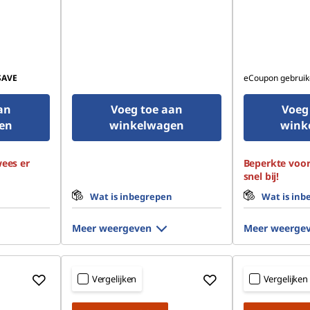
SAVE
eCoupon gebruik
an
Voeg toe aan
Voeg
en
winkelwagen
wink
ees er
Beperkte voor
snel bij!
n
Wat is inbegrepen
Wat is inb
Meer weergeven
Meer weerge
Vergelijken
Vergelijken