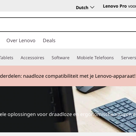
Lenovo Pro
voor
Dutch
Over Lenovo
Deals
Tablets
Accessoires
Software
Mobiele Telefoons
Server
erdelen: naadloze compatibiliteit met je Lenovo-apparaat!
obiele oplossingen voor draadloze en ergonomische muizen 