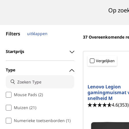
o
Op zoek
u
d
Filters
uitklappen
37
Overeenkomende re
Startprijs
Vergelijken
Type
Lenovo Legion
gamingmuismat 
Mouse Pads (2)
snelheid M
4.6
(353)
Muizen (21)
Numerieke toetsenborden (1)