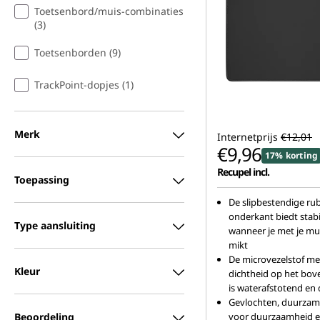
Toetsenbord/muis-combinaties
(3)
Toetsenborden (9)
TrackPoint-dopjes (1)
Merk
Internetprijs
€12,01
€9,96
17% korting
Recupel incl.
Toepassing
De slipbestendige ru
onderkant biedt stabil
Type aansluiting
wanneer je met je mui
mikt
De microvezelstof m
Kleur
dichtheid op het bo
is waterafstotend e
Gevlochten, duurzam
Beoordeling
voor duurzaamheid 