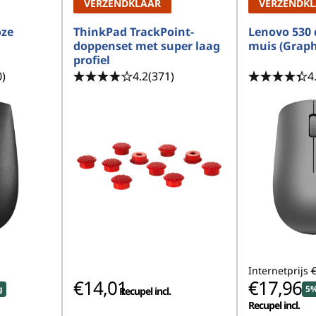
VERZENDKLAAR
VERZENDK
oze
ThinkPad TrackPoint-
Lenovo 530 
doppenset met super laag
muis (Graph
profiel
0)
4.2
(371)
4
Internetprijs
€
€14,01
€17,96
g
5%
Recupel incl.
Recupel incl.