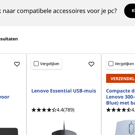
 naar compatibele accessoires voor je pc?
K
sultaten
Vergelijken
Vergelijken
VERZENDK
Lenovo Essential USB-muis
Compacte d
voor
Lenovo 300-
Blue) met ba
4.4
(789)
4