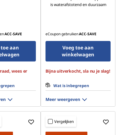
is waterafstotend en duurzaam
en
ACC‑SAVE
eCoupon gebruiken
ACC‑SAVE
 toe aan
Voeg toe aan
elwagen
winkelwagen
raad, wees er
Bijna uitverkocht, sla nu je slag!
egrepen
Wat is inbegrepen
ven
Meer weergeven
Vergelijken