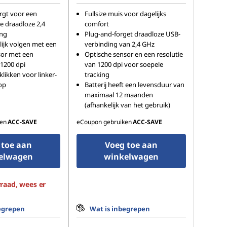
gt voor een
Fullsize muis voor dagelijks
 draadloze 2,4
comfort
ing
Plug-and-forget draadloze USB-
lijk volgen met een
verbinding van 2,4 GHz
sor met een
Optische sensor en een resolutie
 1200 dpi
van 1200 dpi voor soepele
klikken voor linker-
tracking
op
Batterij heeft een levensduur van
maximaal 12 maanden
(afhankelijk van het gebruik)
en
ACC‑SAVE
eCoupon gebruiken
ACC‑SAVE
 toe aan
Voeg toe aan
elwagen
winkelwagen
raad, wees er
egrepen
Wat is inbegrepen