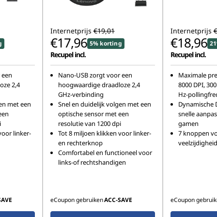
Internetprijs
€19,01
Internetprijs
€
€17,96
€18,96
g
5% korting
21
Recupel incl.
Recupel incl.
 een
Nano-USB zorgt voor een
Maximale pres
oze 2,4
hoogwaardige draadloze 2,4
8000 DPI, 300
GHz-verbinding
Hz-pollingfre
gen met een
Snel en duidelijk volgen met een
Dynamische D
een
optische sensor met een
snelle aanpas
i
resolutie van 1200 dpi
gamen
voor linker-
Tot 8 miljoen klikken voor linker-
7 knoppen vo
en rechterknop
veelzijdighei
Comfortabel en functioneel voor
links-of rechtshandigen
SAVE
eCoupon gebruiken
ACC‑SAVE
eCoupon gebruik