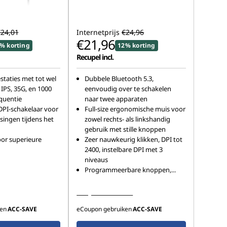
24,01
Internetprijs
€24,96
€21,96
% korting
12% korting
Recupel incl.
taties met tot wel
Dubbele Bluetooth 5.3,
 IPS, 35G, en 1000
eenvoudig over te schakelen
quentie
naar twee apparaten
PI-schakelaar voor
Full-size ergonomische muis voor
singen tijdens het
zowel rechts- als linkshandig
gebruik met stille knoppen
or superieure
Zeer nauwkeurig klikken, DPI tot
d
2400, instelbare DPI met 3
niveaus
Programmeerbare knoppen,
...
Bekijk meer details
en
ACC‑SAVE
eCoupon gebruiken
ACC‑SAVE