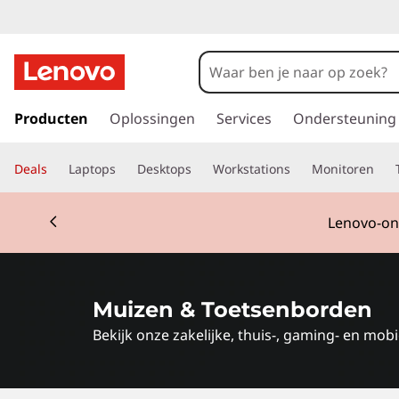
K
e
y
G
a
Producten
Oplossingen
Services
Ondersteuning
b
n
a
o
Deals
Laptops
Desktops
Workstations
Monitoren
a
r
a
Currently displaying item 2 of 3
d
Lenovo-ond
e
r
h
o
d
o
Muizen & Toetsenborden
f
s
d
Bekijk onze zakelijke, thuis-, gaming- en m
i
n
h