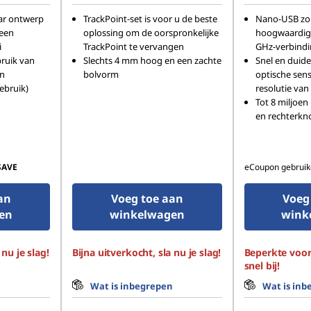
ar ontwerp
TrackPoint-set is voor u de beste
Nano-USB zor
 een
oplossing om de oorspronkelijke
hoogwaardige
i
TrackPoint te vervangen
GHz-verbind
bruik van
Slechts 4 mm hoog en een zachte
Snel en duide
n
bolvorm
optische sen
gebruik)
resolutie van
Tot 8 miljoen 
en rechterkn
SAVE
eCoupon gebruik
an
Voeg toe aan
Voeg
en
winkelwagen
wink
 nu je slag!
Bijna uitverkocht, sla nu je slag!
Beperkte voor
snel bij!
n
Wat is inbegrepen
Wat is inb