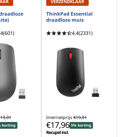
LAAR
VERZENDKLAAR
draadloze
ThinkPad Essential
ite)
draadloze muis
.4
(601)
4.4
(2331)
19,01
Internetprijs
€19,01
€17,96
 korting
5% korting
Recupel incl.