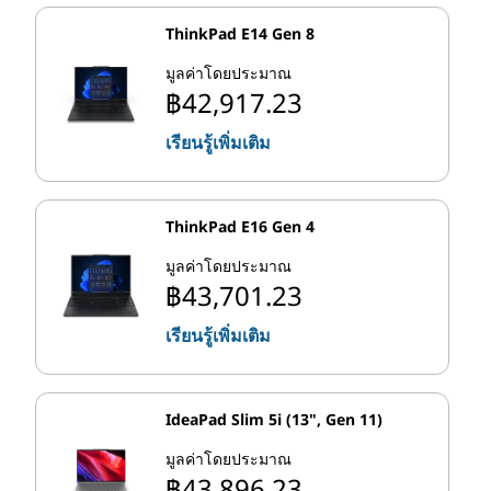
และเนื่องจาก รุ่น (เช่น Intel 10พ รุ่นที่ 11 ของ Intel ฯลฯ) ทับ
ซ้อนกันคุณมักจะพบแล็ปท็อปหรือเดสก์ท็อป Core i3 และ Core
ThinkPad E14 Gen 8
i5 จากรุ่นต่างๆที่มีจําหน่ายในเวลาเดียวกัน
มูลค่าโดยประมาณ
฿42,917.23
สิ่งนี้หมายความว่าอย่างไรสําหรับผู้บริโภค? ประการแรกโดย
ทั่วไปตัวเลขที่สูงกว่า โปรเซสเซอร์หลักจะทํางานได้ดีกว่า
เรียนรู้เพิ่มเติม
โปรเซสเซอร์ที่มีหมายเลขต่ํากว่า ประการที่สอง ด้วย
เทคโนโลยีหลายรุ่นในตลาดในเวลาเดียวกันคุณสามารถบาง
ครั้ง ประหยัดเงินหากชิปรุ่นเก่ามีสเปคที่คุณต้องการ
ThinkPad E16 Gen 4
มูลค่าโดยประมาณ
ทําไมต้องซื้อแล็ปท็อปหรือเดสก์ท็อป Intel
฿43,701.23
Core i3
เรียนรู้เพิ่มเติม
โปรเซสเซอร์ Intel Core i3 เปิดตัวในปี 2010 และได้รับการ
ปรับปรุงตั้งแต่นั้นเป็นต้นมา ผ่านการอัปเดตสถาปัตยกรรม
ไมโครของ Intel หลายรายการ ถือเป็น "เศรษฐกิจ" หรือ
IdeaPad Slim 5i (13", Gen 11)
สมาชิก "งบประมาณ" ของซีรีส์ Core ซึ่งเป็นโปรเซสเซอร์แบบ
มูลค่าโดยประมาณ
มัลติคอร์ที่มีความสามารถซึ่งพบได้ใน แล็ปท็อป Lenovo ที่
฿43,896.23