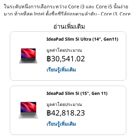
น
ในระดับหนึ่งการเลือกระหว่าง Core i3 และ Core i5 นั้นง่าย
มาก ท้ายที่สุด Intel ตั้งชื่อซีรีส์ย่อยตามลําดับ - Core i3, Core
ใ
i5 และอื่น ๆ ดังนั้นไม่ใช่ พอที่จะรู้ว่าโดยทั่วไป Core i5 ที่มี
อ่านเพิ่มเติม
หมายเลขสูงกว่านั้น "ดีกว่า" กว่า Core i3 ที่มีหมายเลขต่ํา
กว่า? ใช่และไม่
จ
IdeaPad Slim 5i Ultra (14", Gen11)
มูลค่าโดยประมาณ
ในขณะที่ตัวเลขให้แนวคิดทั่วไปเกี่ยวกับประสิทธิภาพเชิง
฿30,541.02
เปรียบเทียบของ CPU แต่ละตัว มีความทับซ้อนกันมากพอ
ระหว่างซีรีส์ย่อยแต่ละชุดเพื่อทําให้สิ่งต่าง ๆ ซับซ้อนขึ้น เพื่อ
เรียนรู้เพิ่มเติม
ตัวอย่างเช่น พีซีที่ใช้ Core i3 ระดับไฮเอนด์อาจมีประสิทธิภาพ
ดีกว่า Core i5 ระดับล่างที่ขับเคลื่อนด้วย หนึ่งสําหรับงานบาง
อย่าง หรือคอร์พิเศษในชิป Core i5 อาจไม่ใช่ มีประโยชน์สําห
IdeaPad Slim 5i (15", Gen 11)
รับโปรแกรมที่คุณใช้บ่อยที่สุด ดูสเปคของระบบใด ๆ เสมอ คุณ
กําลังพิจารณา และหากจําเป็น ให้ตรวจสอบข้อกําหนดของ
มูลค่าโดยประมาณ
ระบบของคุณ ซอฟต์แวร์ที่ชื่นชอบ
฿42,818.23
เรียนรู้เพิ่มเติม
คุณต้องทราบด้วยว่า Intel อัปเดตตระกูล Core CPU ทุกสอง
สามคู่ ปีโดยการเปิดตัว "รุ่นใหม่" ของเทคโนโลยีโปรเซสเซอร์