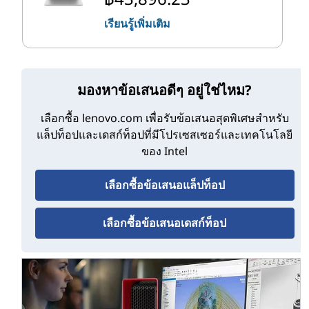
หลากหลาย (Core i3) และเดสก์ท็อป (Core i3)
เรียนรู้เพิ่มเติม
ในกรณีส่วนใหญ่อุปกรณ์ที่มีโปรเซสเซอร์ i3 จะมีราคาถูกกว่า
อุปกรณ์ที่ คุณสมบัติโปรเซสเซอร์ i5 แม้ว่าจะเป็นการดีที่สุดที่
จะไม่ถือว่าแล็ปท็อปหรือ คอมพิวเตอร์เดสก์ท็อปมีโปรเซสเซอร์
บางประเภทตามราคาเพียงอย่างเดียว อันที่จริง ขึ้นอยู่กับ
มองหาข้อเสนอดีๆ อยู่ใช่ไหม?
โครงสร้างของโปรเซสเซอร์แต่ละตัว i3 บางรุ่นอาจมี รอบเวลา
เลือกซื้อ lenovo.com เพื่อรับข้อเสนอสุดพิเศษสําหรับ
ที่เร็วกว่าโปรเซสเซอร์ i5 บางตัว
แล็ปท็อปและเดสก์ท็อปที่มีโปรเซสเซอร์และเทคโนโลยี
ของ Intel
พีซี Intel Core i3: สเปคระดับสูง
เลือกซื้อข้อเสนอแล็ปท็อป
ตารางที่ 1 แสดงรายการข้อมูลจําเพาะระดับบนสุดของ
โปรเซสเซอร์ Intel Core i3 (10พ Gen) ณ ปลายปี 2020*
เลือกซื้อข้อเสนอเดสก์ท็อป
ตารางที่ 1 ข้อกําหนดทางเทคนิคระดับสูงของ 10พ ซีพียู Intel Core i3 เจนเนอ
เรชั่น (ก.ย. 2020)
คอร์/ ไฮเปอร์
ความถี่เทอร์โบ
ความถี่พื้นฐาน
แค ช
เธรดดิ้ง
สูงสุด