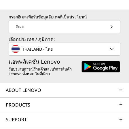
พนักงานสํานักงาน ผู้ใช้โฮมออฟฟิศ
ผู้ใช้ในครอบครัวและนักเรียนทุกวัน
กรอกอีเมลเพื่อรับข้อมูลอัปเดตที่เป็นประโยชน์
นักเล่นเกมพีซีสเปคต่ํา
อีเมล
Core i3 PC – กรณีการใช้งาน
เลือกประเทศ / ภูมิภาค:
การท่องเว็บ, การสตรีมวิดีโอ, การประมวล
THAILAND - ไทย
ผลคํา, สเปรดชีต, ภาพถ่าย การตัดต่อ ธนาคาร
ออนไลน์ วิดีโอเกม ฯลฯ
แอพพลิเคชัน Lenovo
รับประสบการณ์ร้านค้าและบริการสินค้า
หากต้องการเรียนรู้ว่า Intel CPU ใดอยู่ในพีซี Lenovo ให้เลือก
Lenovo ทั้งหมด ในที่เดียว
ประเภทผลิตภัณฑ์ – แล็ปท็อ
ป เดสก์ท็อป ทูอิน
วัน แท็บเล็ต
Chromebook หรือเวิร์
กสเตชัน
– และมองหารายชื่อใต้รูปภาพ
ABOUT LENOVO
สินค้าแต่ละรายการ หรือเลือก "เรียนรู้เพิ่มเติม" ลิงก์เพื่อดู
ข้อมูลเชิงลึกเพิ่มเติมเกี่ยวกับรุ่นและโปรเซสเซอร์ที่คุณสนใจ
PRODUCTS
ทําไมต้องซื้อแล็ปท็อปหรือเดสก์ท็อป Intel
SUPPORT
Core i5