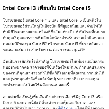
3
3
Intel Core i3 เทียบกับ Intel Core i5
กั
o
โปรเซสเซอร์ Intel Core™ i3 และ Intel Core i5 เป็นหนึ่งใน
บ
r
โปรเซสเซอร์ส่วนใหญ่ในปัจจุบัน ซีพียูยอดนิยมและจ่ายไฟให้
i
กับพีซีใหม่หลายแสนเครื่องที่ซื้อในแต่ละปี แต่ อันไหนที่เหมาะ
I
กับคุณ? คุณควรจ่ายเพิ่มอีกเล็กน้อยสําหรับความเร็วพิเศษและ
5
คุณสมบัติของรุ่น Core i5? หรือระบบ Core i3 ที่ประหยัดกว่า
n
?
จะเหมาะสมกว่า สําหรับความต้องการของคุณ?®
t
มันเป็นการตัดสินใจที่สําคัญ โปรเซสเซอร์ไม่เพียง แต่มีผลกระ
e
ทบอย่างมากต่อ ราคาของพีซีเครื่องใหม่มันจะกําหนดประเภท
ของงานที่คุณสามารถทําได้ซึ่ง วิดีโอเกมที่คุณสามารถเล่นได้
l
และ (หากคุณกําลังซื้อแล็ปท็อป) ระยะเวลาที่ระบบของคุณ
จะทํางานต่อไปโดยใช้พลังงานแบตเตอรี่
C
o
อ่านต่อเพื่อเรียนรู้เพิ่มเติมเกี่ยวกับการเลือกซีพียู Core i3 หรือ
Core i5 นอกจากนี้ยัง ดีที่จะทําความคุ้นเคยกับราคาและ
คุณสมบัติทั่วไปของ Core i3 และ
พีซี Core i5
โชคดีที่ Lenovo