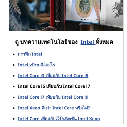
3.20-4.10 กิกะ
1.00-2.10 กิกะ
แล็ปท็อป Core
4 เมกะไบต์
2 / ใช่
เฮิรตซ์
เฮิรตซ์
i3 (10พ รุ่น)
3.80-4.60 กิกะ
3.00-3.80 กิกะ
เดสก์ท็อป Core
6-8 ล้านบาท
4 / ใช่
เฮิรตซ์
เฮิรตซ์
i3 (10พ รุ่น)
*
ผลิตภัณฑ์ที่มีจําหน่ายและประกาศ Intel บางตัว SKU ของโปรเซสเซอร์อาจไม่
ดู บทความเทคโนโลยีของ
Intel
ทั้งหมด
พร้อมใช้งานบนพีซี Lenovo ตรวจสอบรายการเสมอ รายละเอียดของระบบใด ๆ
ที่คุณซื้อ
กราฟิก Intel
พีซี Intel Core i3: ค่าใช้จ่าย ผู้ใช้ และกรณีการใช้งาน s
Intel vPro คืออะไร
ต่อไปนี้คือลักษณะทั่วไปบางประการเกี่ยวกับค่าใช้จ่ายของการ
Intel Core i3 เทียบกับ Intel Core i5
ติดตั้ง Intel Core i3 แล็ปท็อปและเดสก์ท็อปตลอดจนผู้ใช้ทั่วไป
Intel Core i5 เทียบกับ Intel Core i7
และการใช้งานที่สูงนี้ CPU ยอดนิยม:
Intel Core i7 เทียบกับ Intel Core i9
Core i3 PC – หมวดต้นทุน
Intel Xeon ดีกว่า Intel Core หรือไม่?
i3 เป็น Core CPU ที่ประหยัดที่สุด
Intel Core เทียบกับเวิร์กสเตชัน Intel Xeon
Core i3 PC – ผู้ใช้ทั่วไป