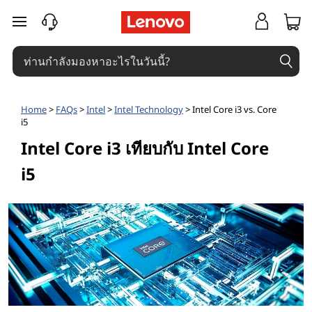
I
W
ข้ามไปที่เนื้อหาหลัก
h
n
i
t
c
e
h
Home
>
FAQs
>
Intel
>
Intel Technology
> Intel Core i3 vs. Core
i
i5
l
Intel Core i3 เทียบกับ Intel Core
s
C
b
i5
o
e
t
r
t
e
e
i
r
i