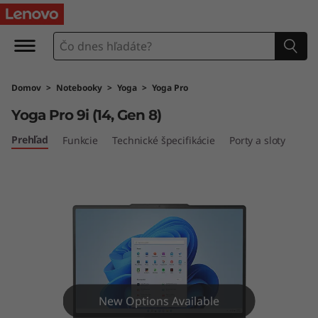
Y
o
g
Domov
>
Notebooky
>
Yoga
>
Yoga Pro
a
Yoga Pro 9i (14, Gen 8)
P
Prehľad
Funkcie
Technické špecifikácie
Porty a sloty
r
o
9
i
G
New Options Available