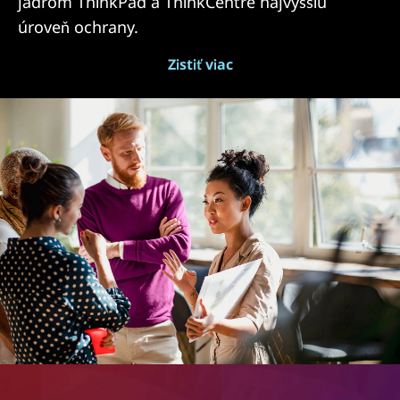
jadrom ThinkPad a ThinkCentre najvyššiu
úroveň ochrany.
Zistiť viac