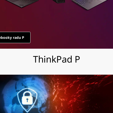
ebooky radu P
ThinkPad P