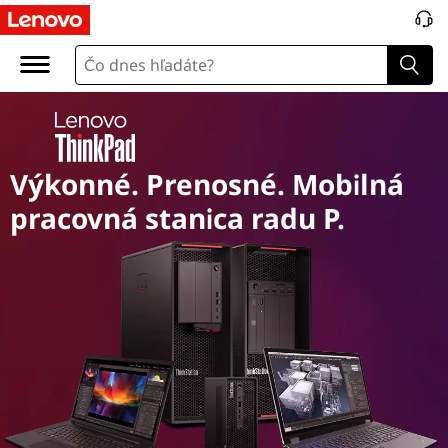
T
h
i
n
Výkonné. Prenosné. Mobilná
k
pracovná stanica radu P.
P
a
d
P