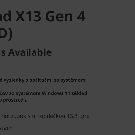
 X13 Gen 4
d X13 Gen 4
)
D)
s Available
é výsledky s počítačmi so systémom
ačov so systémom Windows 11 základ
 prostredia
notebook s uhlopriečkou 13,3" pre
stách