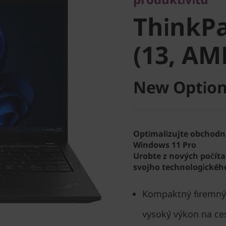
ThinkPad
ThinkPa
(13, AMD
(13, AM
New Option
Optimalizujte obchodn
Windows 11 Pro
Urobte z nových počít
svojho technologického
Kompaktný firemný 
vysoký výkon na ce