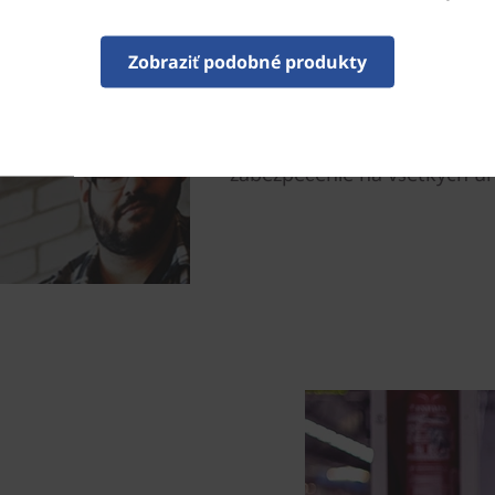
senzorom na tlačidle pre zap
Trusted Platform Module (dTP
Zobraziť podobné produkty
ďalšiu ochranu. Detekcia pr
voliteľnou infračervenou k
zariadenie, keď sa vzdialite
AMD Memory Guard a nový F
zabezpečenie na všetkých úr