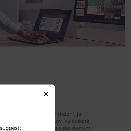
 sada bezpečnostných riešení, je
etkých našich notebookov. Vylepšené
 suggest:
 a čítačka odtlačku prsta s dotykovým