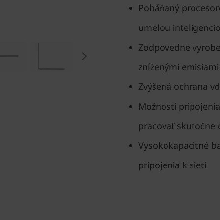
Poháňaný procesor
umelou inteligenci
Zodpovedne vyroben
zníženými emisiami 
Zvýšená ochrana vď
Možnosti pripojenia
pracovať skutočne 
Vysokokapacitné ba
pripojenia k sieti