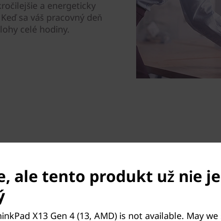
ročilejšie a energeticky
 Keď sa váš pracovný deň
lohy celé hodiny.
, ale tento produkt už nie je
Dokonalé zabezpečenie
ý
ThinkShield, naša komplexná
neoddeliteľnou súčasťou vš
inkPad X13 Gen 4 (13, AMD) is not available. May we
funkcie, ako je kryt kamery