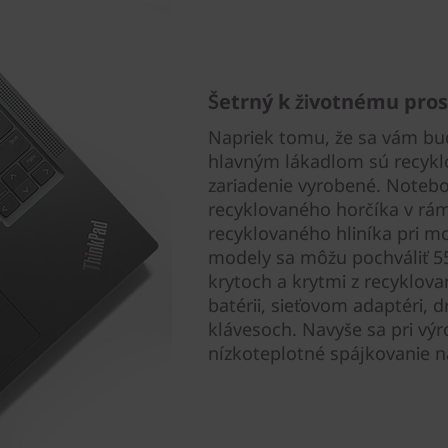
Šetrný k životnému pros
Napriek tomu, že sa vám bud
hlavným lákadlom sú recyklo
zariadenie vyrobené. Noteb
recyklovaného horčíka v rám
recyklovaného hliníka pri m
modely sa môžu pochváliť 
krytoch a krytmi z recyklov
batérii, sieťovom adaptéri, 
klávesoch. Navyše sa pri v
nízkoteplotné spájkovanie na