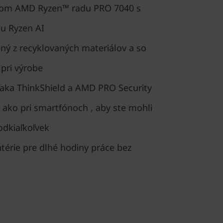
om AMD Ryzen™ radu PRO 7040 s
ou Ryzen AI
ý z recyklovaných materiálov a so
pri výrobe
aka ThinkShield a AMD PRO Security
 ako pri smartfónoch , aby ste mohli
odkiaľkoľvek
térie pre dlhé hodiny práce bez