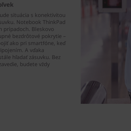
oľvek
ude situácia s konektivitou
zásuvku. Notebook ThinkPad
h prípadoch. Bleskovo
tupné bezdrôtové pokrytie –
jiť ako pri smartfóne, keď
ripojením. A vďaka
stále hľadať zásuvku. Bez
zavedie, budete vždy