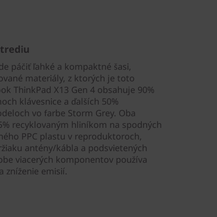
trediu
e páčiť ľahké a kompaktné šasi,
vané materiály, z ktorých je toto
ook ThinkPad X13 Gen 4 obsahuje 90%
och klávesnice a ďalších 50%
odeloch vo farbe Storm Grey. Oba
55% recyklovaným hliníkom na spodných
aného PPC plastu v reproduktoroch,
držiaku antény/kábla a podsvietených
ýrobe viacerých komponentov používa
 zníženie emisií.