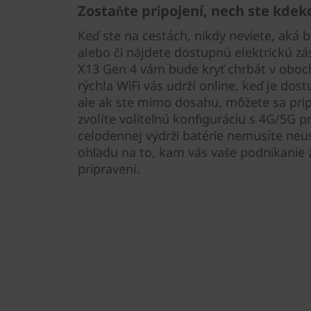
Zostaňte pripojení, nech ste kdek
Keď ste na cestách, nikdy neviete, aká b
alebo či nájdete dostupnú elektrickú 
X13 Gen 4 vám bude kryť chrbát v oboc
rýchla WiFi vás udrží online, keď je dos
ale ak ste mimo dosahu, môžete sa pripo
zvolíte voliteľnú konfiguráciu s 4G/5G p
celodennej výdrži batérie nemusíte neu
ohľadu na to, kam vás vaše podnikanie 
pripravení.