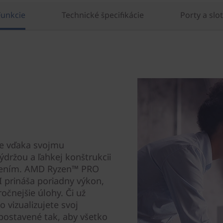
Funkcie
Technické špecifikácie
Porty a slo
e vďaka svojmu
držou a ľahkej konštrukcii
dením. AMD Ryzen™ PRO
 prináša poriadny výkon,
očnejšie úlohy. Či už
 vizualizujete svoj
 postavené tak, aby všetko