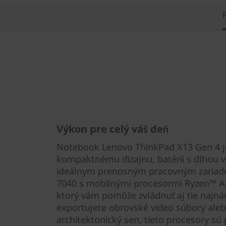
Výkon pre celý váš deň
Notebook Lenovo ThinkPad X13 Gen 4 j
kompaktnému dizajnu, batérii s dlhou vý
ideálnym prenosným pracovným zaria
7040 s mobilnými procesormi Ryzen™ AI
ktorý vám pomôže zvládnuť aj tie najnár
exportujete obrovské video súbory alebo
architektonický sen, tieto procesory sú