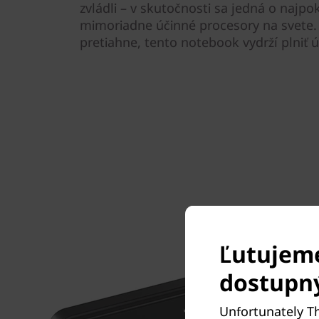
zvládli – v skutočnosti sa jedná o najpok
mimoriadne účinné procesory na svete.
pretiahne, tento notebook vydrží plniť ú
Ľutujeme
dostupn
Unfortunately Th