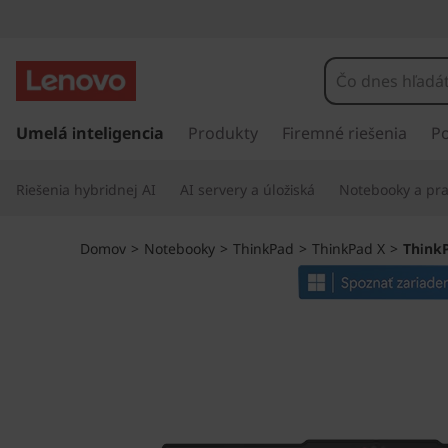
T
h
i
P
r
Umelá inteligencia
Produkty
Firemné riešenia
P
n
e
j
k
Riešenia hybridnej AI
AI servery a úložiská
Notebooky a pra
s
ť
P
n
Domov
>
Notebooky
>
ThinkPad
>
ThinkPad X
>
ThinkP
a
a
h
l
d
a
v
X
n
ý
1
o
b