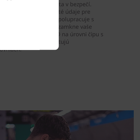
nutie, udržujú vaše dáta v bezpečí.
M) šifruje vaše dôležité údaje pre
ítomnosti používateľa spolupracuje s
amerou a automaticky uzamkne vaše
. Zabezpečenie AMD PRO na úrovni čipu s
irmware Shield poskytujú
ovniach.