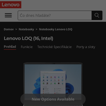
L
e
n
Domov
>
Notebooky
>
Notebooky Lenovo LOQ
o
Lenovo LOQ (16, Intel)
v
Prehľad
Funkcie
Technické špecifikácie
Porty a sloty
o
L
O
Q
(
New Options Available