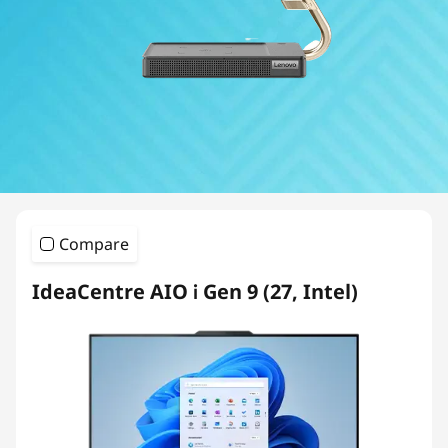
A
I
O
5
0
0
Compare
S
IdeaCentre AIO i Gen 9 (27, Intel)
e
r
i
e