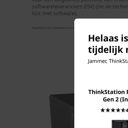
softwareleveranciers (ISV) (zie de techn
lijst met software).
Afgebeeld met optioneel toetsenbord, draadloze muis en beeldscherm 
Helaas i
tijdelij
Jammer, ThinkSta
ThinkStation 
Gen 2 (In
4