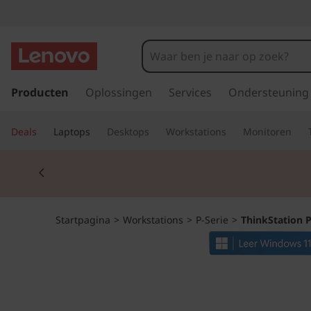
T
h
i
G
a
Producten
Oplossingen
Services
Ondersteuning
n
n
a
k
Deals
Laptops
Desktops
Workstations
Monitoren
a
r
S
Currently displaying item 2 of 2
d
e
t
h
o
a
Startpagina
>
Workstations
>
P-Serie
>
ThinkStation P
o
f
t
d
i
i
n
h