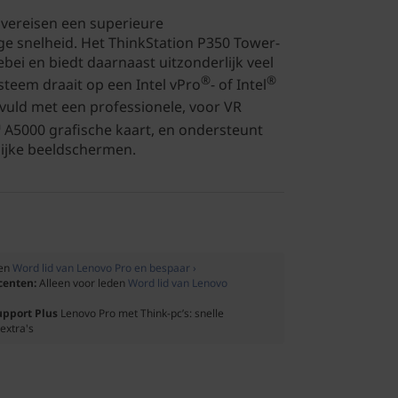
 vereisen een superieure
e snelheid. Het ThinkStation P350 Tower-
ebei en biedt daarnaast uitzonderlijk veel
®
®
ysteem draait op een Intel vPro
- of Intel
vuld met een professionele, voor VR
 A5000 grafische kaart, en ondersteunt
ijke beeldschermen.
den
Word lid van Lenovo Pro en bespaar ›
ocenten:
Alleen voor leden
Word lid van Lenovo
upport Plus
Lenovo Pro met Think-pc’s: snelle
extra's