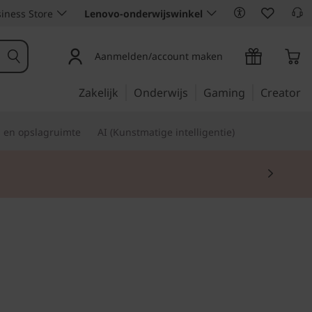
iness Store
Lenovo-onderwijswinkel
Aanmelden/account maken
Zakelijk
Onderwijs
Gaming
Creator
s en opslagruimte
AI (Kunstmatige intelligentie)
or een betaalbare prijs