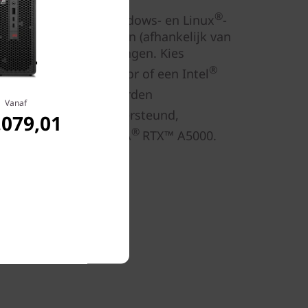
®
 biedt de keus uit Windows- en Linux
-
- of niet-ECC-geheugen (afhankelijk van
 zeer efficiënte voedingen. Kies
®
®
ore™ i9 vPro
-processor of een Intel
generatie. Tevens worden
Vanaf
®
rten van NVIDIA
ondersteund,
.079,01
®
or VR geschikte NVIDIA
RTX™ A5000.