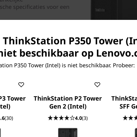
ische specificaties voor een
(apart verkrijgbaar).
s ThinkStation P350 Tower (In
k niet beschikbaar op Lenovo
tion P350 Tower (Intel) is niet beschikbaar. Probeer:
P3 Tower
ThinkStation P2 Tower
ThinkSta
tel)
Gen 2 (Intel)
SFF Ge
.6
(30)
4.0
(3)
Aanpasbaar aan jouw w