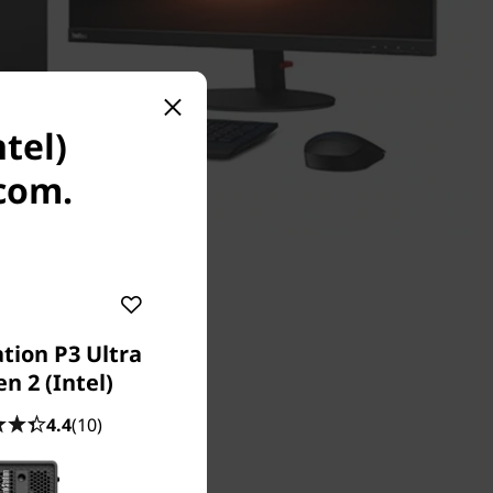
tel)
.com.
tion P3 Ultra
n 2 (Intel)
4.4
(10)
orkflow