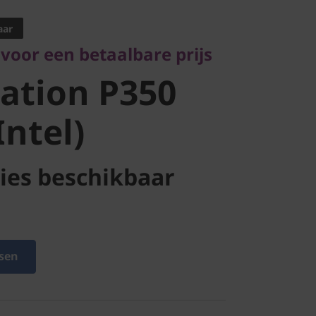
tion P350
aar
voor een betaalbare prijs
ntel)
ation P350
Intel)
ies beschikbaar
sen