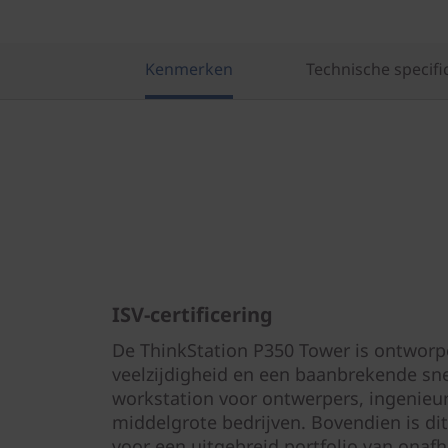
Kenmerken
Technische specifi
ISV-certificering
De ThinkStation P350 Tower is ontwor
veelzijdigheid en een baanbrekende snel
workstation voor ontwerpers, ingenieur
middelgrote bedrijven. Bovendien is dit
voor een uitgebreid portfolio van onafh