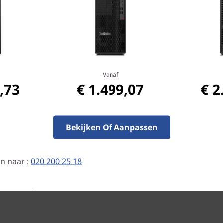
De ThinkStation P350 Tower
besturingssystemen, uit ECC
de gekozen processor) en uit
®
daarnaast voor een Intel
C
®
e
Xeon
-processor van de 11
Vanaf
professionele grafische kaa
,73
€ 1.499,07
€ 2
waaronder de krachtige, vo
Bekijken Of Aanpassen
n naar :
020 200 25 18