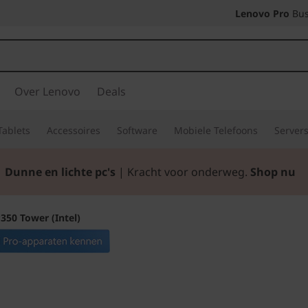
Lenovo Pro
Bus
Over Lenovo
Deals
Tablets
Accessoires
Software
Mobiele Telefoons
Server
Dunne en lichte pc's
| Kracht voor onderweg.
Shop nu
350 Tower (Intel)
Ultieme kracht vo