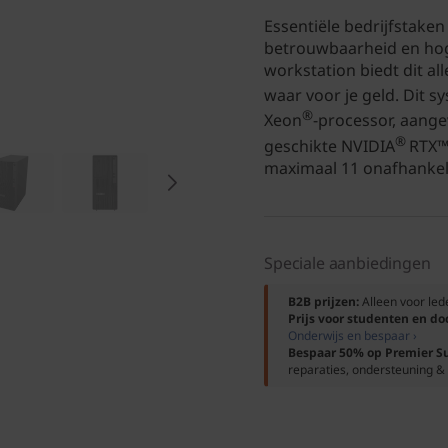
Essentiële bedrijfstaken
betrouwbaarheid en hog
workstation biedt dit all
waar voor je geld. Dit s
®
Xeon
-processor, aange
®
geschikte NVIDIA
RTX™
maximaal 11 onafhankel
Speciale aanbiedingen
B2B prijzen:
Alleen voor le
Prijs voor studenten en d
Onderwijs en bespaar ›
Bespaar 50% op Premier S
reparaties, ondersteuning & 