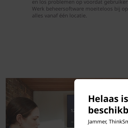
en los problemen op voordat gebruike
Werk beheersoftware moeiteloos bij op
alles vanaf één locatie.
Helaas i
beschikb
Jammer, ThinkSm