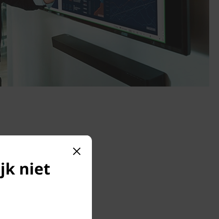
jk niet
rk