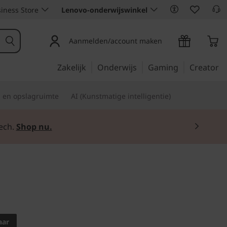
iness Store
Lenovo-onderwijswinkel
Aanmelden/account maken
Zakelijk
Onderwijs
Gaming
Creator
s en opslagruimte
AI (Kunstmatige intelligentie)
ech.
Shop nu.
m kantoorbeheer, zowel
arbuiten
aar