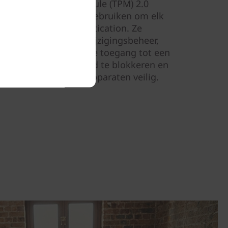
Trusted Platform Module (TPM) 2.0
ThinkSmart Manager gebruiken om elk
Lenovo Secure Authentication. Ze
roten met BIOS/SVP-wijzigingsbeheer,
wijderen en ongewenste toegang tot een
B-poorten op afstand te blokkeren en
schakelen. Beheer je apparaten veilig.