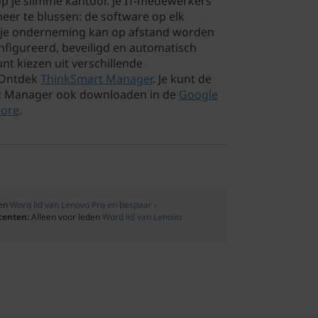
p je slimme kantoor. Je IT-medewerkers
er te blussen: de software op elk
 je onderneming kan op afstand worden
figureerd, beveiligd en automatisch
nt kiezen uit verschillende
. Ontdek
ThinkSmart Manager
. Je kunt de
t Manager ook downloaden in de
Google
tore
.
den
Word lid van Lenovo Pro en bespaar ›
ocenten:
Alleen voor leden
Word lid van Lenovo