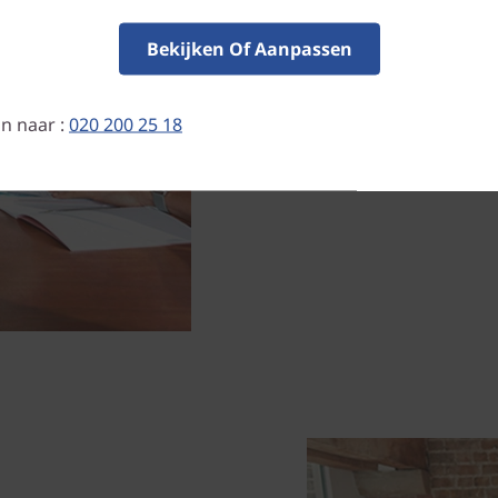
Dankzij de hardwarematige 
kunnen je IT-medewerkers 
Bekijken Of Aanpassen
apparaat te beveiligen met 
kunnen de beveiliging verg
blokkeringen proactief ver
n naar :
020 200 25 18
apparaat voorkomen door US
opstarten via USB in/uit te 