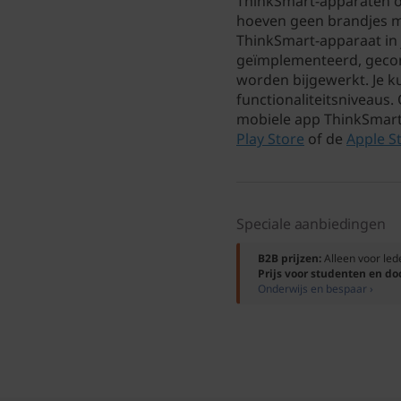
ThinkSmart-apparaten o
hoeven geen brandjes me
ThinkSmart-apparaat in
geïmplementeerd, gecon
worden bijgewerkt. Je ku
functionaliteitsniveaus
mobiele app ThinkSmar
Play Store
of de
Apple S
Speciale aanbiedingen
B2B prijzen:
Alleen voor le
Prijs voor studenten en d
Onderwijs en bespaar ›