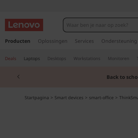
T
h
i
G
a
Producten
Oplossingen
Services
Ondersteuning
n
n
a
k
Deals
Laptops
Desktops
Workstations
Monitoren
a
r
S
Currently displaying item 1 of 2
d
Back to scho
e
m
h
o
a
Startpagina
>
Smart devices
>
smart-office
>
ThinkSm
o
f
r
d
i
t
n
h