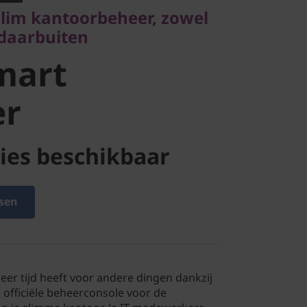
art
lim kantoorbeheer, zowel
 daarbuiten
r
mart
er
ies beschikbaar
sen
meer tijd heeft voor andere dingen dankzij
officiële beheerconsole voor de