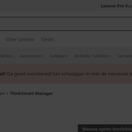
Lenovo Pro
Bus
Over Lenovo
Deals
Tablets
Accessoires
Software
Mobiele Telefoons
Server
ol!
Ga goed voorbereid het schooljaar in met de nieuwste t
art
>
ThinkSmart Manager
Vereenvoudig sli
op kantoor als da
Nieuwe opties beschikb