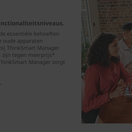
unctionaliteitsniveaus.
de essentiële behoeften
en oude apparaten
 bij ThinkSmart Manager
 zijn tegen meerprijs*
, ThinkSmart Manager zorgt
r.