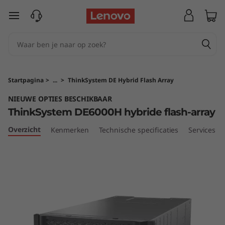
T
Ga naar de hoofdinhoud
h
i
n
Startpagina
>
...
>
ThinkSystem DE Hybrid Flash Array
k
NIEUWE OPTIES BESCHIKBAAR
ThinkSystem DE6000H hybride flash-array
S
Overzicht
Kenmerken
Technische specificaties
Services
y
s
t
e