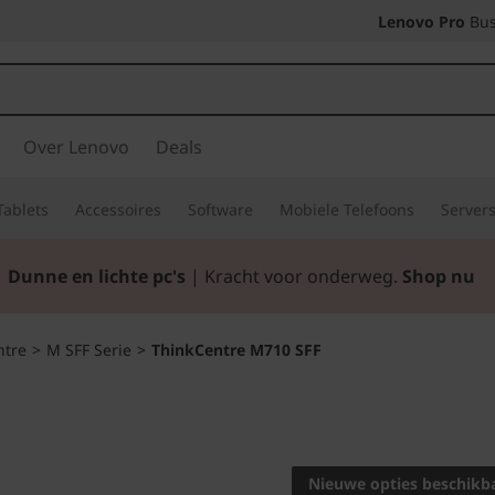
Lenovo Pro
Bus
Over Lenovo
Deals
Tablets
Accessoires
Software
Mobiele Telefoons
Server
Dunne en lichte pc's
| Kracht voor onderweg.
Shop nu
ntre
>
M SFF Serie
>
ThinkCentre M710 SFF
DE KRACHTBRON
PRESTATIES.
Nieuwe opties beschikb