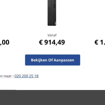
...en minder 
De belangrijks
SFF zich nu in
verloop van tij
Met de ThinkCe
Vanaf
verminderen en
,00
€ 914,49
€ 1
zonder gevolge
worden verwij
Bekijken Of Aanpassen
n naar :
020 200 25 18