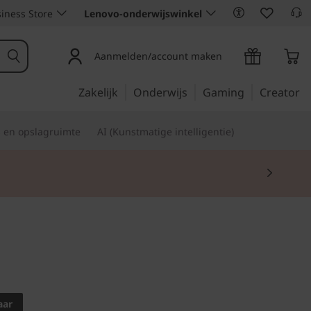
iness Store
Lenovo-onderwijswinkel
Aanmelden/account maken
Zakelijk
Onderwijs
Gaming
Creator
s en opslagruimte
AI (Kunstmatige intelligentie)
 VOOR MAXIMALE
aar