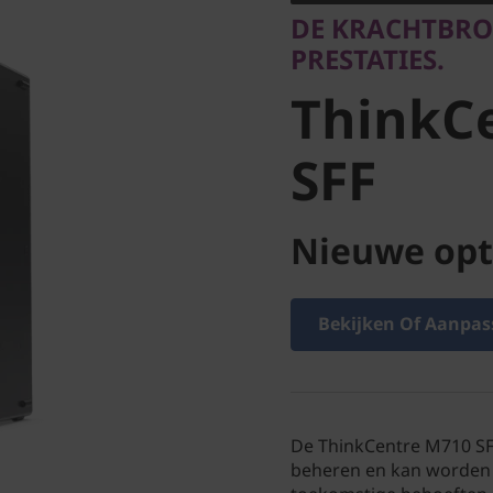
ThinkCe
DE KRACHTBR
PRESTATIES.
SFF
ThinkC
SFF
Nieuwe opt
Bekijken Of Aanpas
De ThinkCentre M710 SFF 
beheren en kan worden 