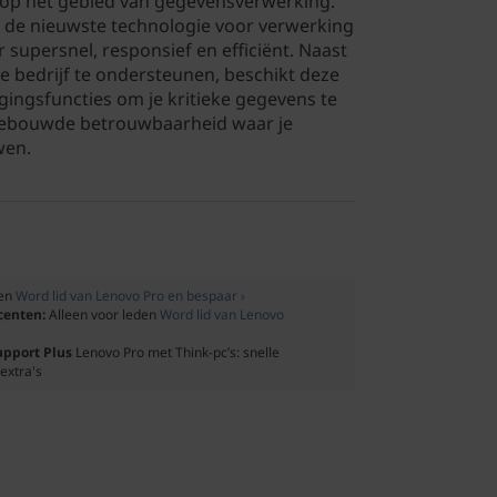
op het gebied van gegevensverwerking.
t de nieuwste technologie voor verwerking
 supersnel, responsief en efficiënt. Naast
je bedrijf te ondersteunen, beschikt deze
gingsfuncties om je kritieke gegevens te
gebouwde betrouwbaarheid waar je
en. ​
den
Word lid van Lenovo Pro en bespaar ›
ocenten:
Alleen voor leden
Word lid van Lenovo
upport Plus
Lenovo Pro met Think-pc’s: snelle
extra's