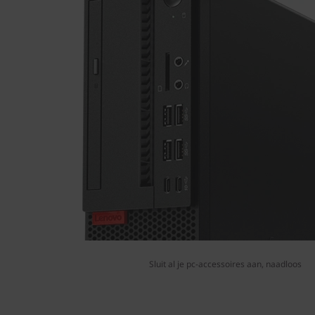
Sluit al je pc-accessoires aan, naadloos