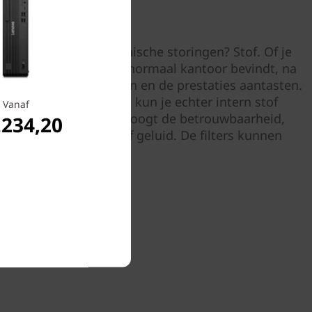
stof
te oorzaak van mechanische storingen? Stof. Of je
 een werkplaats of een normaal kantoor bevindt, na
d kan stof zich ophopen en de prestaties aantasten.
ntre-stofbescherming kun je echter intern stof
Vanaf
 stof filteren. Dit verhoogt de betrouwbaarheid,
.234,20
n voor temperatuur of geluid. De filters kunnen
derd en gewassen.