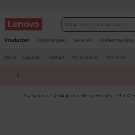
T
h
i
G
a
Producten
Oplossingen
Services
Ondersteuning
n
n
a
k
Deals
Laptops
Desktops
Workstations
Monitoren
a
r
C
Currently displaying item 2 of 2
d
e
e
h
o
n
Startpagina
>
Desktops en alles-in-één pc's
>
ThinkCe
o
f
t
d
i
r
n
h