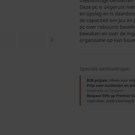
toekomstige behoeften 
Deze pc is uitgerust me
en opslag en is daardoor
de capaciteit om jou en 
pc over robuuste beveili
bewaken en over de in
organisatie op kan bouw
Speciale aanbiedingen
B2B prijzen:
Alleen voor le
Prijs voor studenten en d
Onderwijs en bespaar ›
Bespaar 50% op Premier S
reparaties, ondersteuning & 