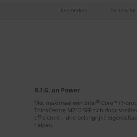
Kenmerken
Technische 
B.I.G. on Power
®
Met maximaal een Intel
Core™ i7-pro
ThinkCentre M710 SFF zich door snelheid
efficiëntie – drie belangrijke eigenschap
helpen.