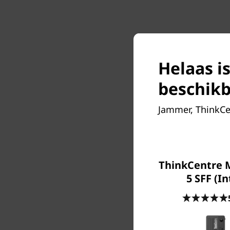
Helaas i
beschikb
Jammer, ThinkCen
ThinkCentre 
5 SFF (In