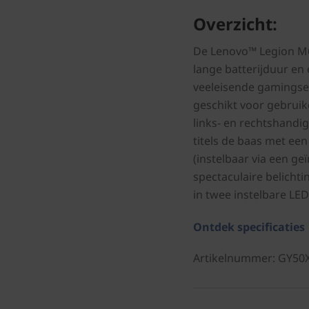
Overzicht:
De Lenovo™ Legion M6
lange batterijduur en 
veeleisende gamingse
geschikt voor gebruik
links- en rechtshandi
titels de baas met ee
(instelbaar via een ge
spectaculaire belichti
in twee instelbare LE
Ontdek specificaties
Artikelnummer
: GY50