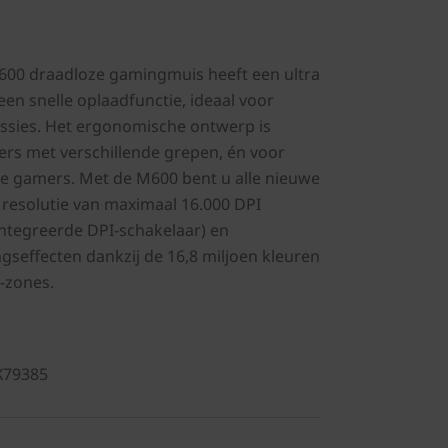
00 draadloze gamingmuis heeft een ultra
een snelle oplaadfunctie, ideaal voor
ssies. Het ergonomische ontwerp is
ers met verschillende grepen, én voor
ge gamers. Met de M600 bent u alle nieuwe
n resolutie van maximaal 16.000 DPI
ïntegreerde DPI-schakelaar) en
ngseffecten dankzij de 16,8 miljoen kleuren
D-zones.
X79385