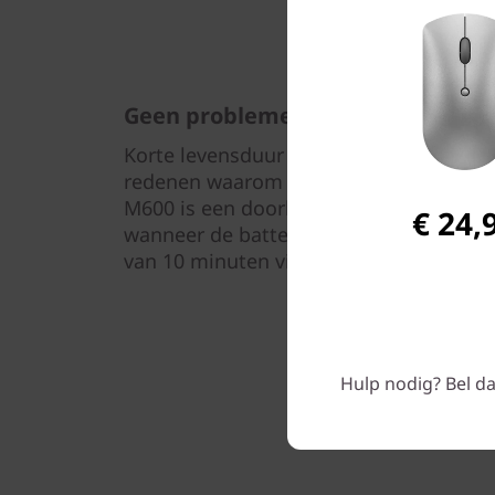
Geen problemen meer met de bat
Korte levensduur van de batterij en on
redenen waarom gamers draadloze mui
M600 is een doorbraak en biedt een bat
€ 24,
wanneer de batterij vol is en tot 10 uu
van 10 minuten via de Type-C™-poort.
Hulp nodig? Bel da