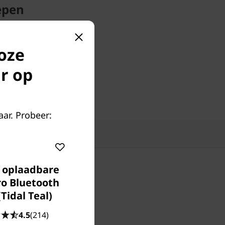
epen
ontvanger
oze
ing
r op
ar. Probeer:
ies
 oplaadbare
ro Bluetooth
Tidal Teal)
4.5
(214)