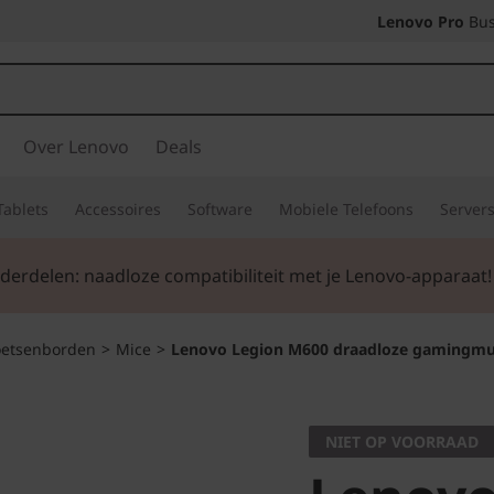
Lenovo Pro
Bus
Over Lenovo
Deals
Tablets
Accessoires
Software
Mobiele Telefoons
Server
erdelen: naadloze compatibiliteit met je Lenovo-apparaat!
oetsenborden
>
Mice
>
Lenovo Legion M600 draadloze gamingmu
NIET OP VOORRAAD