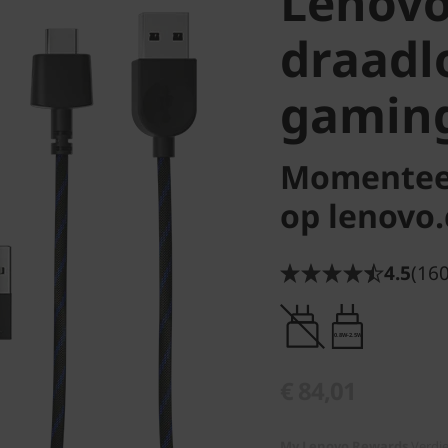
Lenovo
draadl
gamin
Momenteel
op lenovo
4.5
(160
0.8W-2.5W
€ 84,01
My Lenovo Rewards
Verdi