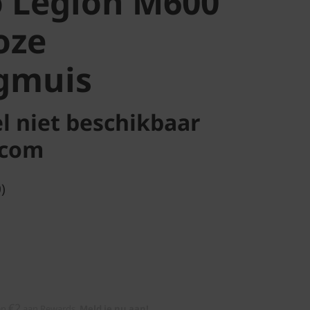
 Legion M600
oze
gmuis
 niet beschikbaar
.com
)
€2
en
aan Rewards
Meld je nu aan!