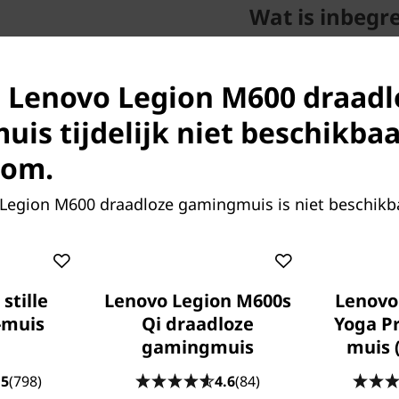
Wat is inbegr
M600-gamingmuis
Oplaadkabel
2.4 GHz-draadloze 
s Lenovo Legion M600 draadl
Garantieposter
Gebruikershandleid
is tijdelijk niet beschikbaa
com.
Legion M600 draadloze gamingmuis is niet beschikba
nmerken
Technische specificaties
Recens
stille
Lenovo Legion M600s
Lenovo
-muis
Qi draadloze
Yoga P
gamingmuis
muis (
.5
(798)
4.6
(84)