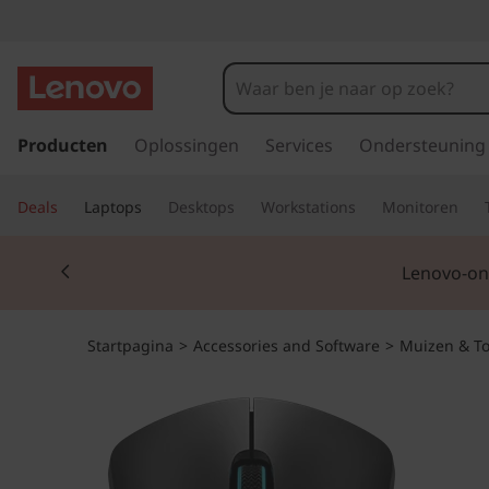
G
a
Producten
Oplossingen
Services
Ondersteuning
n
a
Deals
Laptops
Desktops
Workstations
Monitoren
a
r
Currently displaying item 2 of 3
d
Lenovo-ond
e
h
o
Startpagina
>
Accessories and Software
>
Muizen & T
o
f
d
i
n
h