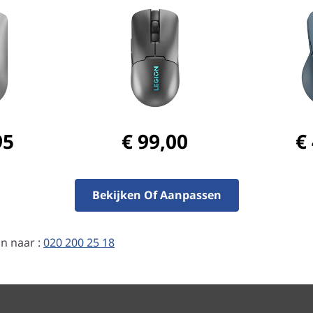
terij
handig opladen zijn de
zen vermijden. De Legion
terijduur tot 200 uur*
95
€ 99,00
€
r na een snelle oplaadbeurt
Bekijken Of Aanpassen
n naar :
020 200 25 18